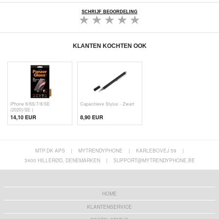
SCHRIJF BEOORDELING
KLANTEN KOCHTEN OOK
iPhone 6/6S/7/8/SE
Capacitieve Stylus - Zwart
(2020)/SE (
14,10 EUR
8,90 EUR
MTP.DK APS
|
MYTRENDYPHONE
|
KARLEBOVEJ 59
|
3400 HILLERØD, DENEMARKEN
|
SUPPORT@MYTRENDYPHONE.BE
HOME
KLANTENSERVICE