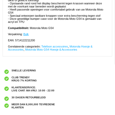
dikte of gewicht toevoegt
- Opstaande rand rond het display beschermt tegen krassen wanneer deze
met de voorkant naar beneden wordt geplaatst
- Heeft passende openingen voor comfortabel gebruik van uw Motorola Moto
G54
- Speciaal ontworpen tastbare knoppen voor extra bescherming tegen stof
- Deze geweldige bumper case voor de Motorola Moto G54 is gemaakt van
acryl en TPU
Compatibiliteit:
Motorola Moto G54
Verpakking:
Bulk
EAN: 5714122211200
Gerelateerde categorieën:
Telefoon accessoires
,
Motorola Hoesje &
Accessories
,
Motorola Moto G54 Hoesje & Accessories
SNELLE LEVERING
CLUB TRENDY
KRIJG 7% KORTING
KLANTENSERVICE:
LIVE CHAT: MA-VRIJ: 10:00 - 22:00
30 DAGEN RETOURBELEID
MEER DAN 8,000,000 TEVREDENE
KLANTEN