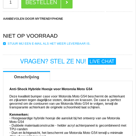
AANBEVOLEN DOOR MYTRENDYPHONE
NIET OP VOORRAAD
STUUR MIJ EEN E-MAIL ALS HET WEER LEVERBAAR IS.
VRAGEN? STEL ZE NU!
LIVE CHAT
Omschrijving
Anti-Shock Hybride Hoesje voor Motorola Moto G54
Deze kwaliteit bumper case voor Motorola Moto G54 beschermt de achterkant
en zijkanten tegen dagelijkse stoten, deuken en krassen. De case is perfect
gevormd om de contouren van uw Motorola Moto G54 te volgen, terwijl de
transparante achterkant de originele schoonheid laat schijnen.
Kenmerken:
- Hoogwaardige hybride hoesje die aansluit bij het ontwerp van uw Motorola
Moto G54
- Dubbele materiaalconstructie - helder acryl achterpaneel is gecombineerd met
TPU-randen
- Dun en lichtgewicht, het beschermt uw Motorola Moto G54 terwijl u minimale