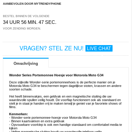
AANBEVOLEN DOOR MYTRENDYPHONE
BESTEL BINNEN DE VOLGENDE
34 UUR 56 MIN. 46 SEC.
VOOR ZENDING MORGEN.
VRAGEN? STEL ZE NU!
LIVE CHAT
Omschrijving
Wonder Series Portemonnee Hoesje voor Motorola Moto G34
Deze stijlvolle Wonder-serie portemonneehoes is de perfecte manier om je
Motorola Moto G34 te beschermen tegen dagelijkse stoten, krassen en andere
soorten schade.
Het heeft binnenvakjes, een geldvak en een magnetische sluiting die uw
waardevolle spullen veilig houdt. De voorflap functioneert ook als standaard en
stelt je in staat je handen vrij te maken terwijl je geniet van je favoriete shows of
films.
Kenmerken:
- Wonder-serie portemonnee-hoesje voor Motorola Moto G34
- Binnen kaartvakken en extra geldvak
- Opvouwbare voorklep is ook een handige standaard om comfortabel media te
kijken
- Veilige magnetische sluiting houdt uw waardevolle telefoon veilig