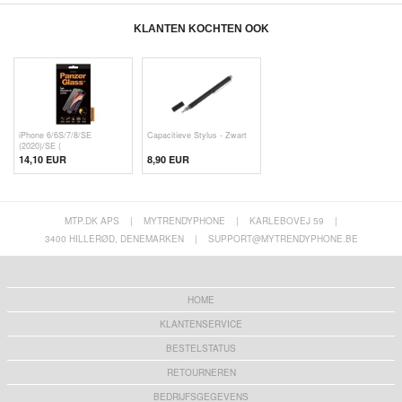
KLANTEN KOCHTEN OOK
iPhone 6/6S/7/8/SE
Capacitieve Stylus - Zwart
(2020)/SE (
14,10 EUR
8,90 EUR
MTP.DK APS
|
MYTRENDYPHONE
|
KARLEBOVEJ 59
|
3400 HILLERØD, DENEMARKEN
|
SUPPORT@MYTRENDYPHONE.BE
HOME
KLANTENSERVICE
BESTELSTATUS
RETOURNEREN
BEDRIJFSGEGEVENS