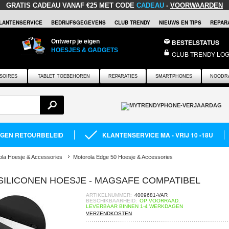
GRATIS CADEAU
VANAF €25 MET CODE
CADEAU
-
VOORWAARDEN
LANTENSERVICE
BEDRIJFSGEGEVENS
CLUB TRENDY
NIEUWS EN TIPS
REPARA
Ontwerp je eigen
BESTELSTATUS
HOESJES & GADGETS
CLUB TRENDY LOG
SOIRES
TABLET TOEBEHOREN
REPARATIES
SMARTPHONES
NOODR
AGEN RETOURBELEID
KLANTENSERVICE MA - VRIJ 10 -18U
ola Hoesje & Accessories
Motorola Edge 50 Hoesje & Accessories
SILICONEN HOESJE - MAGSAFE COMPATIBEL
ARTIKELNUMMER:
4009681-VAR
BESCHIKBAARHEID:
OP VOORRAAD.
LEVERBAAR BINNEN 1-4 WERKDAGEN
VERZENDKOSTEN