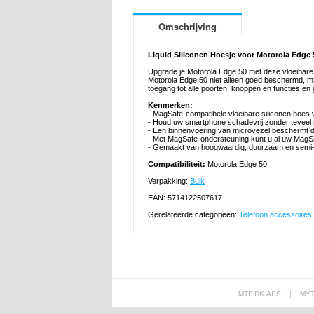
Omschrijving
Liquid Siliconen Hoesje voor Motorola Edge
Upgrade je Motorola Edge 50 met deze vloeibare 
Motorola Edge 50 niet alleen goed beschermd, ma
toegang tot alle poorten, knoppen en functies 
Kenmerken:
- MagSafe-compatibele vloeibare siliconen hoes
- Houd uw smartphone schadevrij zonder teveel 
- Een binnenvoering van microvezel beschermt 
- Met MagSafe-ondersteuning kunt u al uw MagS
- Gemaakt van hoogwaardig, duurzaam en semi-fle
Compatibiliteit:
Motorola Edge 50
Verpakking:
Bulk
EAN: 5714122507617
Gerelateerde categorieën:
Telefoon accessoires
MTP.DK APS
|
MY