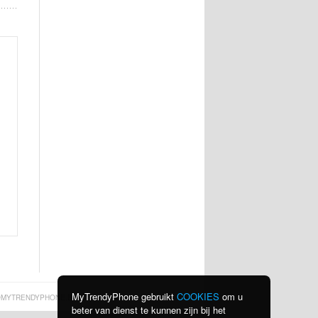
MyTrendyPhone gebruikt
COOKIES
om u
MYTRENDYPHONE.BE
beter van dienst te kunnen zijn bij het