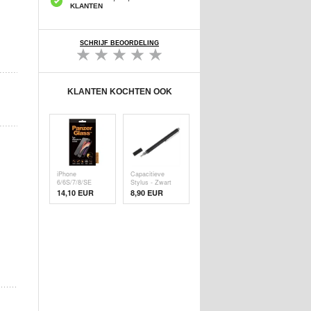
KLANTEN
SCHRIJF BEOORDELING
KLANTEN KOCHTEN OOK
iPhone
Capacitieve
6/6S/7/8/SE
Stylus - Zwart
(2020)/SE (
14,10 EUR
8,90 EUR