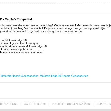
 50 - MagSafe Compatibel
siliconen hoes die wordt geleverd met MagSafe-ondersteuning! Met deze siliconen hoes is je
ar blijft hij ook MagSafe-compatibel. De precieze uitsparingen zorgen voor gemakkelijke
en garanderen een naadloze gebruikerservaring zonder compromissen.
 voor Motorola Edge 50
massa of gewicht toe te voegen
de achterkant van uw Motorola Edge 50
afe-accessoires gebruiken
xibel vloeibaar siliconenmateriaal
,
Motorola Hoesje & Accessories
,
Motorola Edge 50 Hoesje & Accessories
TRENDYPHONE
|
KARLEBOVEJ 59
|
3400 HILLERØD, DENEMARKEN
|
SUPPORT@