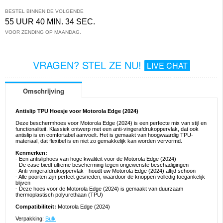
BESTEL BINNEN DE VOLGENDE
55 UUR 40 MIN. 33 SEC.
VOOR ZENDING OP MAANDAG.
VRAGEN? STEL ZE NU!
LIVE CHAT
Omschrijving
Antislip TPU Hoesje voor Motorola Edge (2024)
Deze beschermhoes voor Motorola Edge (2024) is een perfecte mix van stijl en
functionaliteit. Klassiek ontwerp met een anti-vingerafdrukoppervlak, dat ook
antislip is en comfortabel aanvoelt. Het is gemaakt van hoogwaardig TPU-
materiaal, dat flexibel is en niet zo gemakkelijk kan worden vervormd.
Kenmerken:
- Een antisliphoes van hoge kwaliteit voor de Motorola Edge (2024)
- De case biedt ultieme bescherming tegen ongewenste beschadigingen
- Anti-vingerafdrukoppervlak - houdt uw Motorola Edge (2024) altijd schoon
- Alle poorten zijn perfect gesneden, waardoor de knoppen volledig toegankelijk
blijven
- Deze hoes voor de Motorola Edge (2024) is gemaakt van duurzaam
thermoplastisch polyurethaan (TPU)
Compatibiliteit:
Motorola Edge (2024)
Verpakking:
Bulk