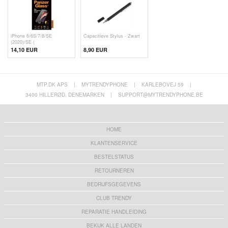
iPhone 6/6S/7/8/SE
Capacitieve Stylus - Zwart
(2020)/SE (
14,10 EUR
8,90 EUR
MTP.DK APS
|
MYTRENDYPHONE
|
KARLEBOVEJ 59
|
3400 HILLERØD, DENEMARKEN
|
SUPPORT@MYTRENDYPHONE.BE
HOME
KLANTENSERVICE
BESTELSTATUS
RETOURNEREN
BEDRIJFSGEGEVENS
CLUB TRENDY
REPARATIE HANDLEIDING
BEKIJK ALLE LANDEN