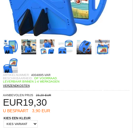
ARTIKELNUMMER:
4004895-VAR
BESCHIKBAARHEID:
OP VOORRAAD.
LEVERBAAR BINNEN 1-4 WERKDAGEN
VERZENDKOSTEN
AANBEVOLEN PRIJS
23,20 EUR
EUR
19,30
U BESPAART
3,90 EUR
KIES EEN KLEUR