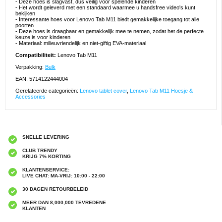
- Deze hoes is slagvast, dus veilig voor spelende kinderen
- Het wordt geleverd met een standaard waarmee u handsfree video's kunt
bekijken
- Interessante hoes voor Lenovo Tab M11 biedt gemakkelijke toegang tot alle
poorten
- Deze hoes is draagbaar en gemakkelijk mee te nemen, zodat het de perfecte
keuze is voor kinderen
- Materiaal: milieuvriendelijk en niet-giftig EVA-materiaal
Compatibiliteit:
Lenovo Tab M11
Verpakking:
Bulk
EAN: 5714122444004
Gerelateerde categorieën:
Lenovo tablet cover
,
Lenovo Tab M11 Hoesje &
Accessories
SNELLE LEVERING
CLUB TRENDY
KRIJG 7% KORTING
KLANTENSERVICE:
LIVE CHAT: MA-VRIJ: 10:00 - 22:00
30 DAGEN RETOURBELEID
MEER DAN 8,000,000 TEVREDENE
KLANTEN