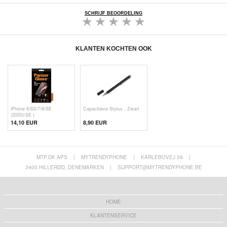
SCHRIJF BEOORDELING
KLANTEN KOCHTEN OOK
iPhone 6/6S/7/8/SE
Capacitieve Stylus - Zwart
(2020)/SE (
14,10 EUR
8,90 EUR
MTP.DK APS
|
MYTRENDYPHONE
|
KARLEBOVEJ 59
|
3400 HILLERØD, DENEMARKEN
|
SUPPORT@MYTRENDYPHONE.BE
HOME
KLANTENSERVICE