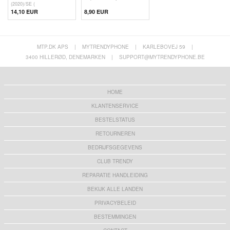
(2020)/SE (
14,10 EUR
8,90 EUR
MTP.DK APS
|
MYTRENDYPHONE
|
KARLEBOVEJ 59
|
3400 HILLERØD, DENEMARKEN
|
SUPPORT@MYTRENDYPHONE.BE
HOME
KLANTENSERVICE
BESTELSTATUS
RETOURNEREN
BEDRIJFSGEGEVENS
CLUB TRENDY
REPARATIE HANDLEIDING
BEKIJK ALLE LANDEN
PRIVACYBELEID
BESTEMMINGEN