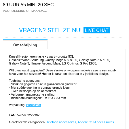
89 UUR 55 MIN. 19 SEC.
VOOR ZENDING OP MAANDAG.
VRAGEN? STEL ZE NU!
LIVE CHAT
Omschrijving
Krusell Hector leren tasje - zwart - grootte 5XL.
Geschikt voor: Samsung Galaxy Mega 5.8 I9150, Galaxy Note 2 N7100,
Galaxy Note 3, Huawei Ascend Mate, LG Optimus G Pro E985.
Wilt u uw outfit upgraden? Deze slanke ontworpen mobiele case is een must-
have voor het seizoen! Hector is strak en discreet in zijn tijdloos design.
Technische gegevens:
- Slank en gegoten case in glanzend en glad leer
- Met suède voering in contrasterende kleur
- Twee beltloops op de achterkant
- Verborgen magnetische sluiting
- Binnenste Afmetingen: 9 x 163 x 83 mm
Verpakking:
Euroblister
EAN: 5705932222302
Gerelateerde categorieën:
Telefoon accessoires
,
Andere GSM accessoires