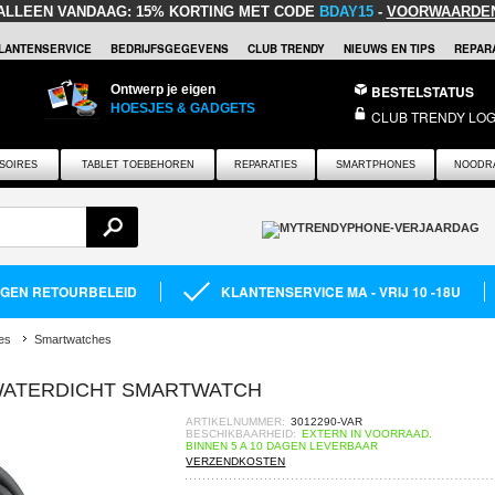
ALLEEN VANDAAG:
15% KORTING MET CODE
BDAY15
-
VOORWAARDE
LANTENSERVICE
BEDRIJFSGEGEVENS
CLUB TRENDY
NIEUWS EN TIPS
REPARA
Ontwerp je eigen
BESTELSTATUS
HOESJES & GADGETS
CLUB TRENDY LOG
SOIRES
TABLET TOEBEHOREN
REPARATIES
SMARTPHONES
NOODR
AGEN RETOURBELEID
KLANTENSERVICE MA - VRIJ 10 -18U
es
Smartwatches
 WATERDICHT SMARTWATCH
ARTIKELNUMMER:
3012290-VAR
BESCHIKBAARHEID:
EXTERN IN VOORRAAD.
BINNEN 5 A 10 DAGEN LEVERBAAR
VERZENDKOSTEN