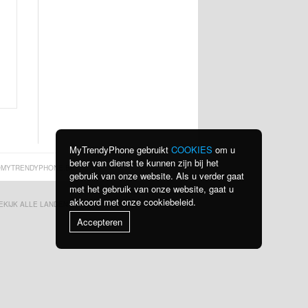
MyTrendyPhone gebruikt
COOKIES
om u
beter van dienst te kunnen zijn bij het
MYTRENDYPHONE.BE
gebruik van onze website. Als u verder gaat
met het gebruik van onze website, gaat u
akkoord met onze cookiebeleid.
EKIJK ALLE LANDEN
PRIVACYBELEID
Accepteren