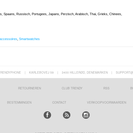
aans, Spaans, Russisch, Portugees, Japans, Perzisch, Arabisch, Thai, Grieks, Chinees,
 accessoires
,
Smartwatches
TRENDYPHONE
|
KARLEBOVEJ 59
|
3400 HILLERØD, DENEMARKEN
|
SUPPORT@
RETOURNEREN
CLUB TRENDY
RSS
B
BESTEMMINGEN
CONTACT
VERKOOPVOORWAARDEN