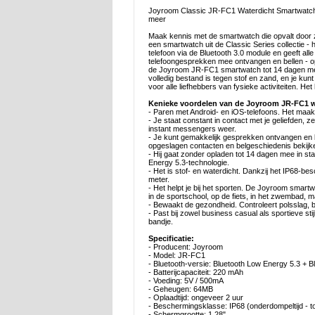
Joyroom Classic JR-FC1 Waterdicht Smartwatch 
meer
Maak kennis met de smartwatch die opvalt door z
een smartwatch uit de Classic Series collectie - 
telefoon via de Bluetooth 3.0 module en geeft al
telefoongesprekken mee ontvangen en bellen - o
de Joyroom JR-FC1 smartwatch tot 14 dagen mee
volledig bestand is tegen stof en zand, en je ku
voor alle liefhebbers van fysieke activiteiten. He
Kenieke voordelen van de Joyroom JR-FC1 w
- Paren met Android- en iOS-telefoons. Het maak
- Je staat constant in contact met je geliefden, ze
instant messengers weer.
- Je kunt gemakkelijk gesprekken ontvangen en b
opgeslagen contacten en belgeschiedenis bekijk
- Hij gaat zonder opladen tot 14 dagen mee in stan
Energy 5.3-technologie.
- Het is stof- en waterdicht. Dankzij het IP68-
meter.
- Het helpt je bij het sporten. De Joyroom smartw
in de sportschool, op de fiets, in het zwembad, 
- Bewaakt de gezondheid. Controleert polsslag, b
- Past bij zowel business casual als sportieve s
bandje.
Specificatie:
- Producent: Joyroom
- Model: JR-FC1
- Bluetooth-versie: Bluetooth Low Energy 5.3 + B
- Batterijcapaciteit: 220 mAh
- Voeding: 5V / 500mA
- Geheugen: 64MB
- Oplaadtijd: ongeveer 2 uur
- Beschermingsklasse: IP68 (onderdompeltijd - to
- Schermgrootte: 1,28"