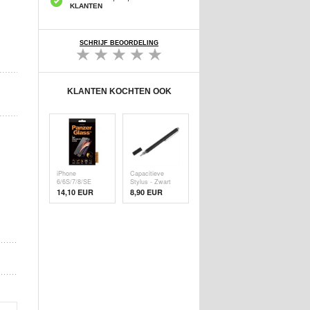
KLANTEN
SCHRIJF BEOORDELING
KLANTEN KOCHTEN OOK
iPhone
Capacitieve
6/6S/7/8/SE
Stylus - Zwart
(2020)/SE (
14,10 EUR
8,90 EUR