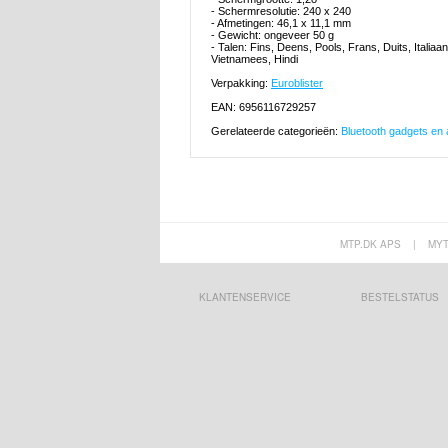
- Schermresolutie: 240 x 240
- Afmetingen: 46,1 x 11,1 mm
- Gewicht: ongeveer 50 g
- Talen: Fins, Deens, Pools, Frans, Duits, Itali
Vietnamees, Hindi
Verpakking:
Euroblister
EAN: 6956116729257
Gerelateerde categorieën:
Bluetooth gadgets en
MTP.DK APS
|
MY
KLANTENSERVICE
BESTELSTATUS