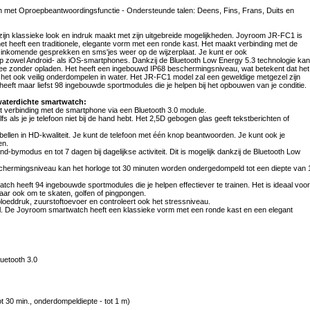
met Oproepbeantwoordingsfunctie - Ondersteunde talen: Deens, Fins, Frans, Duits en
ijn klassieke look en indruk maakt met zijn uitgebreide mogelijkheden. Joyroom JR-FC1 is
het heeft een traditionele, elegante vorm met een ronde kast. Het maakt verbinding met de
le inkomende gesprekken en sms'jes weer op de wijzerplaat. Je kunt er ook
p zowel Android- als iOS-smartphones. Dankzij de Bluetooth Low Energy 5.3 technologie kan
 zonder opladen. Het heeft een ingebouwd IP68 beschermingsniveau, wat betekent dat het
nt het ook veilig onderdompelen in water. Het JR-FC1 model zal een geweldige metgezel zijn
t heeft maar liefst 98 ingebouwde sportmodules die je helpen bij het opbouwen van je conditie.
aterdichte smartwatch:
t verbinding met de smartphone via een Bluetooth 3.0 module.
lfs als je je telefoon niet bij de hand hebt. Het 2,5D gebogen glas geeft tekstberichten of
ellen in HD-kwaliteit. Je kunt de telefoon met één knop beantwoorden. Je kunt ook je
en.
d-bymodus en tot 7 dagen bij dagelijkse activiteit. Dit is mogelijk dankzij de Bluetooth Low
beschermingsniveau kan het horloge tot 30 minuten worden ondergedompeld tot een diepte van 
atch heeft 94 ingebouwde sportmodules die je helpen effectiever te trainen. Het is ideaal voor
maar ook om te skaten, golfen of pingpongen.
loeddruk, zuurstoftoevoer en controleert ook het stressniveau.
tijl. De Joyroom smartwatch heeft een klassieke vorm met een ronde kast en een elegant
luetooth 3.0
t 30 min., onderdompeldiepte - tot 1 m)