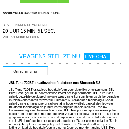
AANBEVOLEN DOOR MYTRENDYPHONE
BESTEL BINNEN DE VOLGENDE
20 UUR 15 MIN. 51 SEC.
VOOR ZENDING MORGEN.
VRAGEN? STEL ZE NU!
LIVE CHAT
Omschrijving
JBL Tune 720BT draadloze hoofdtelefoon met Bluetooth 5.3
JBL Tune 720BT draadloze hoofdtelefoon voor dagelijks entertainment. JBL
Pure Bass-geluid De hoofdtelefoon levert het legendarische JBL Pure Bass-
geluid, dezelfde geluidstechnologie waarvan je kunt genieten op de beroemdste
muziekevenementen ter wereld. Bluetooth 5.3 draadloze technologie Speel
geluid van je smartphone draadloos af in hoge kwaliteit dankzij de nieuwste
Bluetooth-technologie en je kunt verstrengelde kabels loslaten. Pas uw
luisterervaring aan Download de gratis JBL Headphones app, waarmee je het
geluid kunt afstemmen met de equalizer zodat het bij jouw stijl past. Je kunt ook
gesproken instructies activeren in de app om je door de verschillende functies
van je JBL hoofdtelefoon te leiden. Afspeeltijd tot 76 uur en snel opladen (5 min
= 3 uur) Heb plezier zo lang als je wilt! Luister tot 76 uur draadloos op één
lading en laad de hoofdtelefoon in slechts 2 uur op met de handige USB Type-