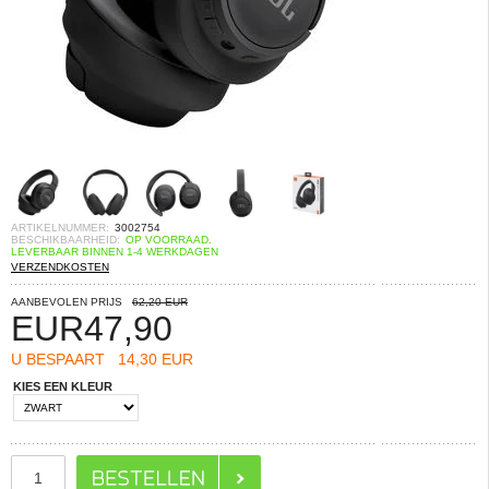
ARTIKELNUMMER:
3002754
BESCHIKBAARHEID:
OP VOORRAAD.
LEVERBAAR BINNEN 1-4 WERKDAGEN
VERZENDKOSTEN
AANBEVOLEN PRIJS
62,20 EUR
EUR
47,90
U BESPAART
14,30 EUR
KIES EEN KLEUR