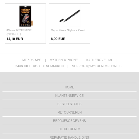
iPhone 6/6S/7/8/SE
Capacitieve Stylus - Zwart
(2020)/SE (
14,10 EUR
8,90 EUR
MTP.DK APS
|
MYTRENDYPHONE
|
KARLEBOVEJ 59
|
3400 HILLERØD, DENEMARKEN
|
SUPPORT@MYTRENDYPHONE.BE
HOME
KLANTENSERVICE
BESTELSTATUS
RETOURNEREN
BEDRIJFSGEGEVENS
CLUB TRENDY
REPARATIE HANDLEIDING