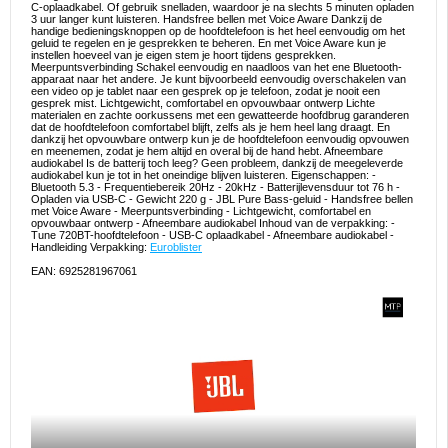
C-oplaadkabel. Of gebruik snelladen, waardoor je na slechts 5 minuten opladen
3 uur langer kunt luisteren. Handsfree bellen met Voice Aware Dankzij de
handige bedieningsknoppen op de hoofdtelefoon is het heel eenvoudig om het
geluid te regelen en je gesprekken te beheren. En met Voice Aware kun je
instellen hoeveel van je eigen stem je hoort tijdens gesprekken.
Meerpuntsverbinding Schakel eenvoudig en naadloos van het ene Bluetooth-
apparaat naar het andere. Je kunt bijvoorbeeld eenvoudig overschakelen van
een video op je tablet naar een gesprek op je telefoon, zodat je nooit een
gesprek mist. Lichtgewicht, comfortabel en opvouwbaar ontwerp Lichte
materialen en zachte oorkussens met een gewatteerde hoofdbrug garanderen
dat de hoofdtelefoon comfortabel blijft, zelfs als je hem heel lang draagt. En
dankzij het opvouwbare ontwerp kun je de hoofdtelefoon eenvoudig opvouwen
en meenemen, zodat je hem altijd en overal bij de hand hebt. Afneembare
audiokabel Is de batterij toch leeg? Geen probleem, dankzij de meegeleverde
audiokabel kun je tot in het oneindige blijven luisteren. Eigenschappen: -
Bluetooth 5.3 - Frequentiebereik 20Hz - 20kHz - Batterijlevensduur tot 76 h -
Opladen via USB-C - Gewicht 220 g - JBL Pure Bass-geluid - Handsfree bellen
met Voice Aware - Meerpuntsverbinding - Lichtgewicht, comfortabel en
opvouwbaar ontwerp - Afneembare audiokabel Inhoud van de verpakking: -
Tune 720BT-hoofdtelefoon - USB-C oplaadkabel - Afneembare audiokabel -
Handleiding Verpakking:
Euroblister
EAN: 6925281967061