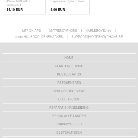
iPhone 6/6S/7/8/SE
Capacitieve Stylus - Zwart
(2020)/SE (
14,10 EUR
8,90 EUR
MTP.DK APS
|
MYTRENDYPHONE
|
KARLEBOVEJ 59
|
3400 HILLERØD, DENEMARKEN
|
SUPPORT@MYTRENDYPHONE.BE
HOME
KLANTENSERVICE
BESTELSTATUS
RETOURNEREN
BEDRIJFSGEGEVENS
CLUB TRENDY
REPARATIE HANDLEIDING
BEKIJK ALLE LANDEN
PRIVACYBELEID
BESTEMMINGEN