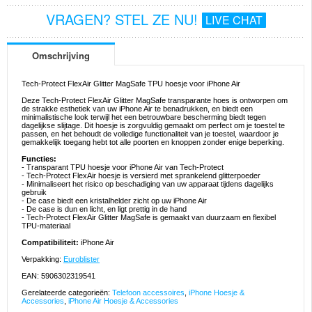
VRAGEN? STEL ZE NU!
LIVE CHAT
Omschrijving
Tech-Protect FlexAir Glitter MagSafe TPU hoesje voor iPhone Air
Deze Tech-Protect FlexAir Glitter MagSafe transparante hoes is ontworpen om
de strakke esthetiek van uw iPhone Air te benadrukken, en biedt een
minimalistische look terwijl het een betrouwbare bescherming biedt tegen
dagelijkse slijtage. Dit hoesje is zorgvuldig gemaakt om perfect om je toestel te
passen, en het behoudt de volledige functionaliteit van je toestel, waardoor je
gemakkelijk toegang hebt tot alle poorten en knoppen zonder enige beperking.
Functies:
- Transparant TPU hoesje voor iPhone Air van Tech-Protect
- Tech-Protect FlexAir hoesje is versierd met sprankelend glitterpoeder
- Minimaliseert het risico op beschadiging van uw apparaat tijdens dagelijks
gebruik
- De case biedt een kristalhelder zicht op uw iPhone Air
- De case is dun en licht, en ligt prettig in de hand
- Tech-Protect FlexAir Glitter MagSafe is gemaakt van duurzaam en flexibel
TPU-materiaal
Compatibiliteit:
iPhone Air
Verpakking:
Euroblister
EAN: 5906302319541
Gerelateerde categorieën:
Telefoon accessoires
,
iPhone Hoesje &
Accessories
,
iPhone Air Hoesje & Accessories