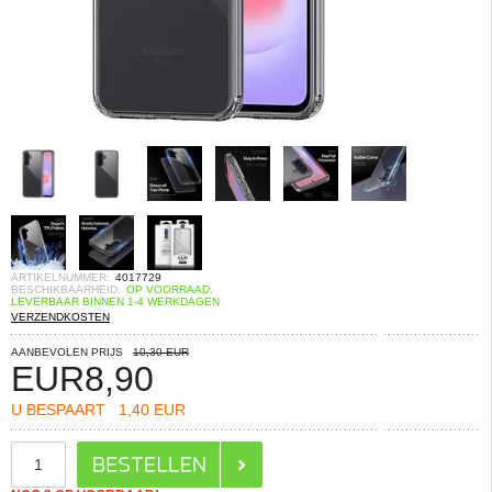
ARTIKELNUMMER:
4017729
BESCHIKBAARHEID:
OP VOORRAAD.
LEVERBAAR BINNEN 1-4 WERKDAGEN
VERZENDKOSTEN
AANBEVOLEN PRIJS
10,30 EUR
EUR
8,90
U BESPAART
1,40 EUR