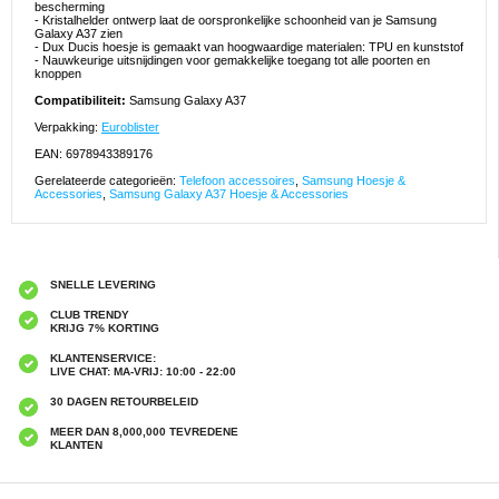
bescherming
- Kristalhelder ontwerp laat de oorspronkelijke schoonheid van je Samsung
Galaxy A37 zien
- Dux Ducis hoesje is gemaakt van hoogwaardige materialen: TPU en kunststof
- Nauwkeurige uitsnijdingen voor gemakkelijke toegang tot alle poorten en
knoppen
Compatibiliteit:
Samsung Galaxy A37
Verpakking:
Euroblister
EAN: 6978943389176
Gerelateerde categorieën:
Telefoon accessoires
,
Samsung Hoesje &
Accessories
,
Samsung Galaxy A37 Hoesje & Accessories
SNELLE LEVERING
CLUB TRENDY
KRIJG 7% KORTING
KLANTENSERVICE:
LIVE CHAT: MA-VRIJ: 10:00 - 22:00
30 DAGEN RETOURBELEID
MEER DAN 8,000,000 TEVREDENE
KLANTEN