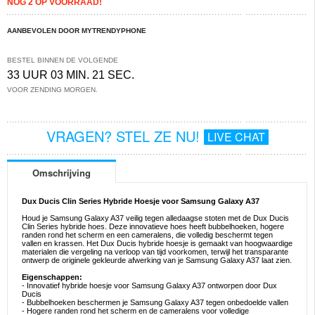
NOG 2 OP VOORRAAD!
AANBEVOLEN DOOR MYTRENDYPHONE
BESTEL BINNEN DE VOLGENDE
33 UUR 03 MIN. 21 SEC.
VOOR ZENDING MORGEN.
VRAGEN? STEL ZE NU!
LIVE CHAT
Omschrijving
Dux Ducis Clin Series Hybride Hoesje voor Samsung Galaxy A37
Houd je Samsung Galaxy A37 veilig tegen alledaagse stoten met de Dux Ducis
Clin Series hybride hoes. Deze innovatieve hoes heeft bubbelhoeken, hogere
randen rond het scherm en een cameralens, die volledig beschermt tegen
vallen en krassen. Het Dux Ducis hybride hoesje is gemaakt van hoogwaardige
materialen die vergeling na verloop van tijd voorkomen, terwijl het transparante
ontwerp de originele gekleurde afwerking van je Samsung Galaxy A37 laat zien.
Eigenschappen:
- Innovatief hybride hoesje voor Samsung Galaxy A37 ontworpen door Dux
Ducis
- Bubbelhoeken beschermen je Samsung Galaxy A37 tegen onbedoelde vallen
- Hogere randen rond het scherm en de cameralens voor volledige