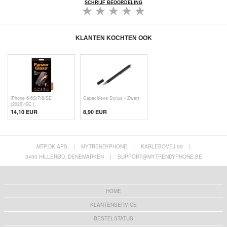
SCHRIJF BEOORDELING
KLANTEN KOCHTEN OOK
iPhone 6/6S/7/8/SE
Capacitieve Stylus - Zwart
(2020)/SE (
14,10 EUR
8,90 EUR
MTP.DK APS
|
MYTRENDYPHONE
|
KARLEBOVEJ 59
|
3400 HILLERØD, DENEMARKEN
|
SUPPORT@MYTRENDYPHONE.BE
HOME
KLANTENSERVICE
BESTELSTATUS