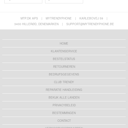
MTP.DK APS
|
MYTRENDYPHONE
|
KARLEBOVEJ 59
|
3400 HILLERØD, DENEMARKEN
|
SUPPORT@MYTRENDYPHONE.BE
HOME
KLANTENSERVICE
BESTELSTATUS
RETOURNEREN
BEDRIJFSGEGEVENS
CLUB TRENDY
REPARATIE HANDLEIDING
BEKIJK ALLE LANDEN
PRIVACYBELEID
BESTEMMINGEN
CONTACT