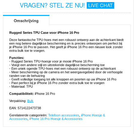
VRAGEN? STEL ZE NU!
LIVE CHAT
Omschrijving
Rugged Series TPU Case voor iPhone 16 Pro
Deze fantastische TPU-hoes met een robuust ontwerp aan de achterkant biedt
een nog betere dagelijkse bescherming en is precies ontworpen om perfect bij
je iPhone 16 Pro te passen. Het geeft je iPhone 16 Pro een nieuwe look zonder
extra bulk toe te voegen.
Functies:
- Rugged Series TPU-hoesje voor je mooie iPhone 16 Pro
- Voegt een andere stijl en uitstekende dagelijkse bescherming toe
- Een uniek ogende TPU-hoes met een robuust ontwerp op de achterkant
- Meer bescherming op de camera en het weergavegebied door de verhoogde
randen van de behuizing
- Geeft volledige toegang tot alle knoppen en poorten op uw iPhone 16 Pro
- Past perfect bij je iPhone 16 Pro zonder extra bulk toe te voegen
- Materiaal: TPU
Compatibiliteit:
iPhone 16 Pro
Verpakking:
Bulk
EAN: 5714122473738
Gerelateerde categorieën:
Telefoon accessoires
,
iPhone Hoesje &
Accessories
,
iPhone 16 Pro Hoesje & Accessories