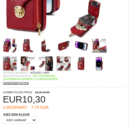
ARTIKELNUMMER:
4014507-VAR
BESCHIKBAARHEID:
OP VOORRAAD.
LEVERBAAR BINNEN 1-4 WERKDAGEN
VERZENDKOSTEN
AANBEVOLEN PRIJS
18,00 EUR
EUR
10,30
U BESPAART
7,70 EUR
KIES EEN KLEUR