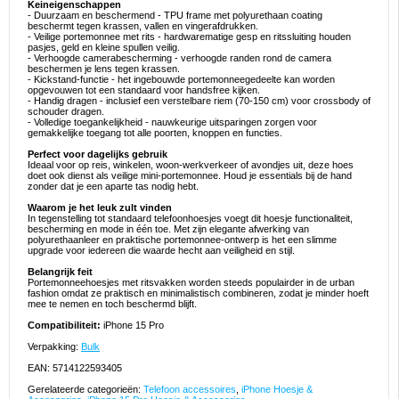
Keineigenschappen
- Duurzaam en beschermend - TPU frame met polyurethaan coating
beschermt tegen krassen, vallen en vingerafdrukken.
- Veilige portemonnee met rits - hardwarematige gesp en ritssluiting houden
pasjes, geld en kleine spullen veilig.
- Verhoogde camerabescherming - verhoogde randen rond de camera
beschermen je lens tegen krassen.
- Kickstand-functie - het ingebouwde portemonneegedeelte kan worden
opgevouwen tot een standaard voor handsfree kijken.
- Handig dragen - inclusief een verstelbare riem (70-150 cm) voor crossbody of
schouder dragen.
- Volledige toegankelijkheid - nauwkeurige uitsparingen zorgen voor
gemakkelijke toegang tot alle poorten, knoppen en functies.
Perfect voor dagelijks gebruik
Ideaal voor op reis, winkelen, woon-werkverkeer of avondjes uit, deze hoes
doet ook dienst als veilige mini-portemonnee. Houd je essentials bij de hand
zonder dat je een aparte tas nodig hebt.
Waarom je het leuk zult vinden
In tegenstelling tot standaard telefoonhoesjes voegt dit hoesje functionaliteit,
bescherming en mode in één toe. Met zijn elegante afwerking van
polyurethaanleer en praktische portemonnee-ontwerp is het een slimme
upgrade voor iedereen die waarde hecht aan veiligheid en stijl.
Belangrijk feit
Portemonneehoesjes met ritsvakken worden steeds populairder in de urban
fashion omdat ze praktisch en minimalistisch combineren, zodat je minder hoeft
mee te nemen en toch beschermd blijft.
Compatibiliteit:
iPhone 15 Pro
Verpakking:
Bulk
EAN: 5714122593405
Gerelateerde categorieën:
Telefoon accessoires
,
iPhone Hoesje &