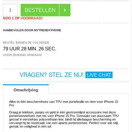
NOG 1 OP VOORRAAD!
AANBEVOLEN DOOR MYTRENDYPHONE
BESTEL BINNEN DE VOLGENDE
79 UUR 28 MIN. 26 SEC.
VOOR ZENDING VANDAAG!
VRAGEN? STEL ZE NU!
LIVE CHAT
Omschrijving
Alles-in-één beschermhoes van TPU met portefeuille en riem voor iPhone 15
Pro
Draag je telefoon, pasjes en geld in één gestroomlijnd accessoire met deze
portemonneehoes met rits voor iPhone 15 Pro. Gemaakt van duurzaam TPU
gecoat in eersteklas polyurethaan leer, biedt hij alledaagse bescherming en
vervangt hij de noodzaak van een aparte portemonnee. Perfect voor wie stijl,
gemak en veiligheid in één wil.