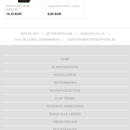
iPhone 6/6S/7/8/SE
Capacitieve Stylus - Zwart
(2020)/SE (
14,10 EUR
8,90 EUR
MTP.DK APS
|
MYTRENDYPHONE
|
KARLEBOVEJ 59
|
3400 HILLERØD, DENEMARKEN
|
SUPPORT@MYTRENDYPHONE.BE
HOME
KLANTENSERVICE
BESTELSTATUS
RETOURNEREN
BEDRIJFSGEGEVENS
CLUB TRENDY
REPARATIE HANDLEIDING
BEKIJK ALLE LANDEN
PRIVACYBELEID
BESTEMMINGEN