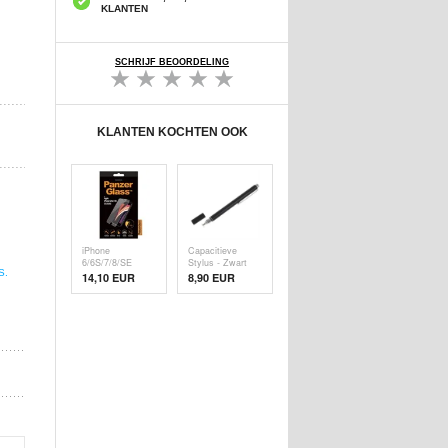
KLANTEN
SCHRIJF BEOORDELING
KLANTEN KOCHTEN OOK
iPhone
Capacitieve
6/6S/7/8/SE
Stylus - Zwart
S.
(2020)/SE (
14,10 EUR
8,90 EUR