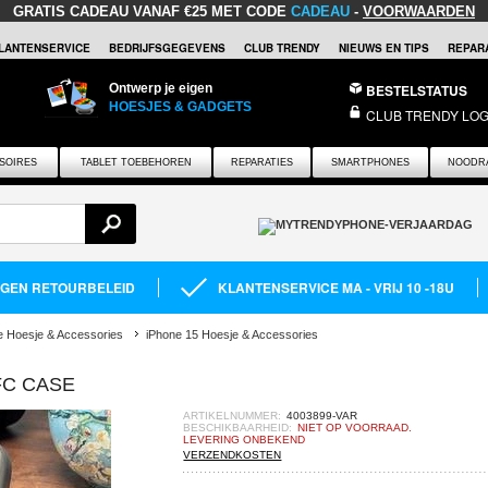
GRATIS CADEAU
VANAF €25 MET CODE
CADEAU
-
VOORWAARDEN
LANTENSERVICE
BEDRIJFSGEGEVENS
CLUB TRENDY
NIEUWS EN TIPS
REPARA
Ontwerp je eigen
BESTELSTATUS
HOESJES & GADGETS
CLUB TRENDY LOG
SOIRES
TABLET TOEBEHOREN
REPARATIES
SMARTPHONES
NOODR
AGEN RETOURBELEID
KLANTENSERVICE MA - VRIJ 10 -18U
e Hoesje & Accessories
iPhone 15 Hoesje & Accessories
FC CASE
ARTIKELNUMMER:
4003899-VAR
BESCHIKBAARHEID:
NIET OP VOORRAAD.
LEVERING ONBEKEND
VERZENDKOSTEN