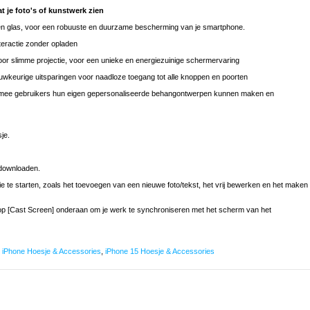
 je foto's of kunstwerk zien
en glas, voor een robuuste en duurzame bescherming van je smartphone.
teractie zonder opladen
r slimme projectie, voor een unieke en energiezuinige schermervaring
wkeurige uitsparingen voor naadloze toegang tot alle knoppen en poorten
armee gebruikers hun eigen gepersonaliseerde behangontwerpen kunnen maken en
sje.
 downloaden.
ie te starten, zoals het toevoegen van een nieuwe foto/tekst, het vrij bewerken en het maken
e knop [Cast Screen] onderaan om je werk te synchroniseren met het scherm van het
,
iPhone Hoesje & Accessories
,
iPhone 15 Hoesje & Accessories