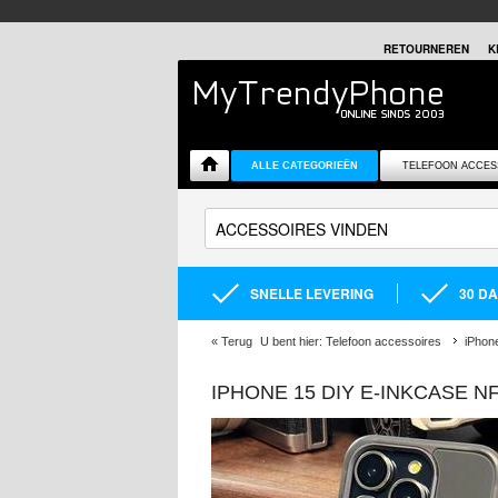
RETOURNEREN
K
ALLE CATEGORIEËN
TELEFOON ACCES
SNELLE LEVERING
30 D
«
Terug
U bent hier:
Telefoon accessoires
iPhon
IPHONE 15 DIY E-INKCASE N