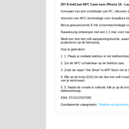
DIY E-InkCase NFC Case voor iPhone 15 - Laat
Gemaakt van een combinatie van PC, siliconen 
Voorzien van NFC-technologie voor draadloze in
Bevat geavanceerde E-Ink schermtechnologie voo
Nauwkeurig ontworpen met een 1:1 mal, voor nau
Biedt een doe-het-zelf-aanpassingsfunctie, wa
projecteren op de behuizing
Hoe te gebruiken:
1. 1. Plaats je mobiele telefoon in het telefoonhoe
2. Zet de NFC-schakelaar op de telefoon aan.
3. Zoek de naam "Ink Show" in APP Store om te
4. Klik op de knop [GO] om de doe-het-zelf-creat
van je werknaam.
5. 5. Nadat de creatie is voltooid, klik je op d
telefoonhoesje.
EAN: 5714122437082
Gerelateerde categorieën:
Telefoon accessoires