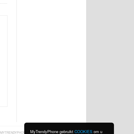
MyTrendyPhone gebruikt
COOKIES
om u
MYTRENDYPHONE.BE