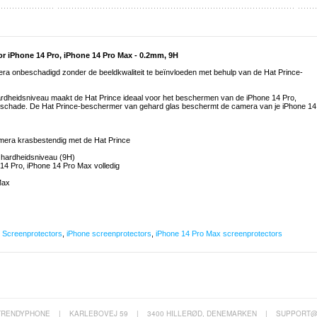
r iPhone 14 Pro, iPhone 14 Pro Max - 0.2mm, 9H
a onbeschadigd zonder de beeldkwaliteit te beïnvloeden met behulp van de Hat Prince-
hardheidsniveau maakt de Hat Prince ideaal voor het beschermen van de iPhone 14 Pro,
 schade. De Hat Prince-beschermer van gehard glas beschermt de camera van je iPhone 14
mera krasbestendig met de Hat Prince
e hardheidsniveau (9H)
14 Pro, iPhone 14 Pro Max volledig
Max
,
Screenprotectors
,
iPhone screenprotectors
,
iPhone 14 Pro Max screenprotectors
TRENDYPHONE
|
KARLEBOVEJ 59
|
3400 HILLERØD, DENEMARKEN
|
SUPPORT@