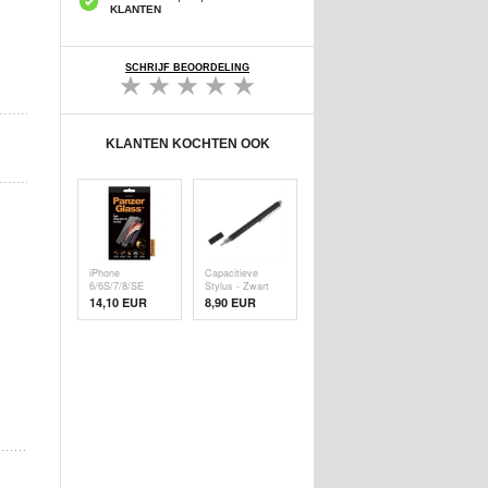
KLANTEN
SCHRIJF BEOORDELING
KLANTEN KOCHTEN OOK
iPhone
Capacitieve
6/6S/7/8/SE
Stylus - Zwart
(2020)/SE (
14,10 EUR
8,90 EUR