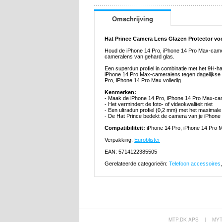
Omschrijving
Hat Prince Camera Lens Glazen Protector voo
Houd de iPhone 14 Pro, iPhone 14 Pro Max-camer
cameralens van gehard glas.
Een superdun profiel in combinatie met het 9H-
iPhone 14 Pro Max-cameralens tegen dagelijkse
Pro, iPhone 14 Pro Max volledig.
Kenmerken:
- Maak de iPhone 14 Pro, iPhone 14 Pro Max-ca
- Het vermindert de foto- of videokwaliteit niet
- Een ultradun profiel (0,2 mm) met het maximal
- De Hat Prince bedekt de camera van je iPhone 
Compatibiliteit:
iPhone 14 Pro, iPhone 14 Pro 
Verpakking:
Euroblister
EAN: 5714122385505
Gerelateerde categorieën:
Telefoon accessoires
MTP.DK APS
|
MY