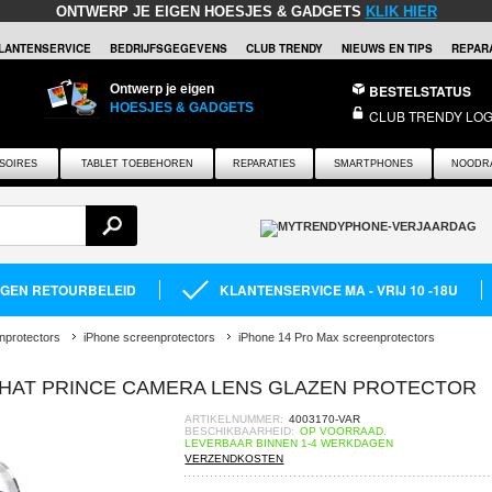
ONTWERP JE EIGEN HOESJES & GADGETS
KLIK HIER
LANTENSERVICE
BEDRIJFSGEGEVENS
CLUB TRENDY
NIEUWS EN TIPS
REPARA
Ontwerp je eigen
BESTELSTATUS
HOESJES & GADGETS
CLUB TRENDY LOG
SOIRES
TABLET TOEBEHOREN
REPARATIES
SMARTPHONES
NOODR
AGEN RETOURBELEID
KLANTENSERVICE MA - VRIJ 10 -18U
nprotectors
iPhone screenprotectors
iPhone 14 Pro Max screenprotectors
X HAT PRINCE CAMERA LENS GLAZEN PROTECTOR
ARTIKELNUMMER:
4003170-VAR
BESCHIKBAARHEID:
OP VOORRAAD.
LEVERBAAR BINNEN 1-4 WERKDAGEN
VERZENDKOSTEN