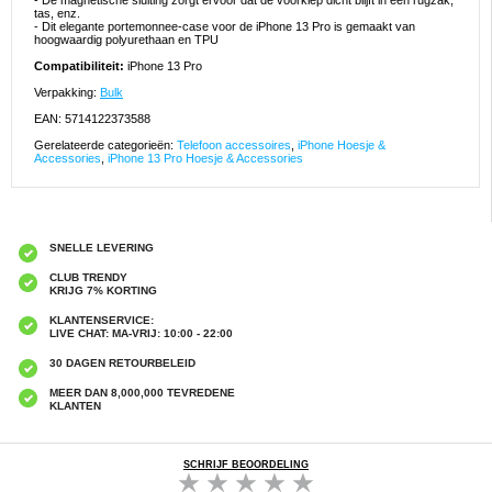
- De magnetische sluiting zorgt ervoor dat de voorklep dicht blijft in een rugzak,
tas, enz.
- Dit elegante portemonnee-case voor de iPhone 13 Pro is gemaakt van
hoogwaardig polyurethaan en TPU
Compatibiliteit:
iPhone 13 Pro
Verpakking:
Bulk
EAN: 5714122373588
Gerelateerde categorieën:
Telefoon accessoires
,
iPhone Hoesje &
Accessories
,
iPhone 13 Pro Hoesje & Accessories
SNELLE LEVERING
CLUB TRENDY
KRIJG 7% KORTING
KLANTENSERVICE:
LIVE CHAT: MA-VRIJ: 10:00 - 22:00
30 DAGEN RETOURBELEID
MEER DAN 8,000,000 TEVREDENE
KLANTEN
SCHRIJF BEOORDELING