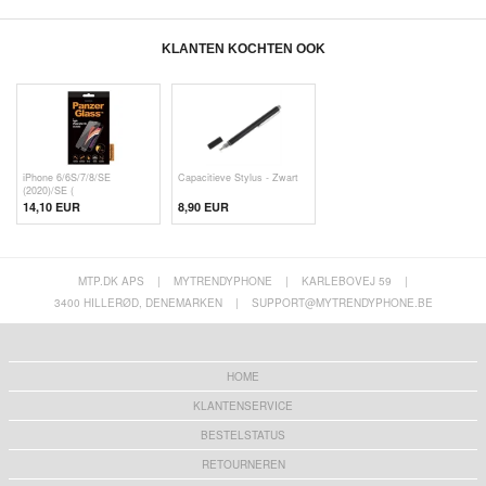
KLANTEN KOCHTEN OOK
iPhone 6/6S/7/8/SE
Capacitieve Stylus - Zwart
(2020)/SE (
14,10 EUR
8,90 EUR
MTP.DK APS
|
MYTRENDYPHONE
|
KARLEBOVEJ 59
|
3400 HILLERØD, DENEMARKEN
|
SUPPORT@MYTRENDYPHONE.BE
HOME
KLANTENSERVICE
BESTELSTATUS
RETOURNEREN