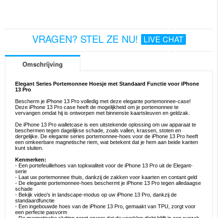
VRAGEN? STEL ZE NU!
LIVE CHAT
Omschrijving
Elegant Series Portemonnee Hoesje met Standaard Functie voor iPhone
13 Pro
Bescherm je iPhone 13 Pro volledig met deze elegante portemonnee-case!
Deze iPhone 13 Pro case heeft de mogelijkheid om je portemonnee te
vervangen omdat hij is ontworpen met binnenste kaartsleuven en geldzak.
De iPhone 13 Pro walletcase is een uitstekende oplossing om uw apparaat te
beschermen tegen dagelijkse schade, zoals vallen, krassen, stoten en
dergelijke. De elegante series portemonnee-hoes voor de iPhone 13 Pro heeft
een omkeerbare magnetische riem, wat betekent dat je hem aan beide kanten
kunt sluiten.
Kenmerken:
- Een portefeuillehoes van topkwaliteit voor de iPhone 13 Pro uit de Elegant-
serie
- Laat uw portemonnee thuis, dankzij de zakken voor kaarten en contant geld
- De elegante portemonnee-hoes beschermt je iPhone 13 Pro tegen alledaagse
schade
- Bekijk video's in landscape-modus op uw iPhone 13 Pro, dankzij de
standaardfunctie
- Een ingebouwde hoes van de iPhone 13 Pro, gemaakt van TPU, zorgt voor
een perfecte pasvorm