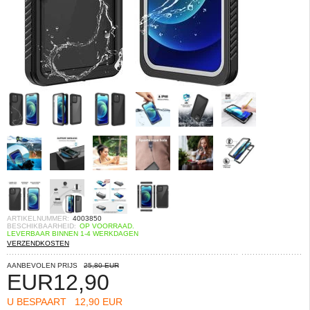
ARTIKELNUMMER:
4003850
BESCHIKBAARHEID:
OP VOORRAAD.
LEVERBAAR BINNEN 1-4 WERKDAGEN
VERZENDKOSTEN
AANBEVOLEN PRIJS
25,80 EUR
EUR
12,90
U BESPAART
12,90 EUR