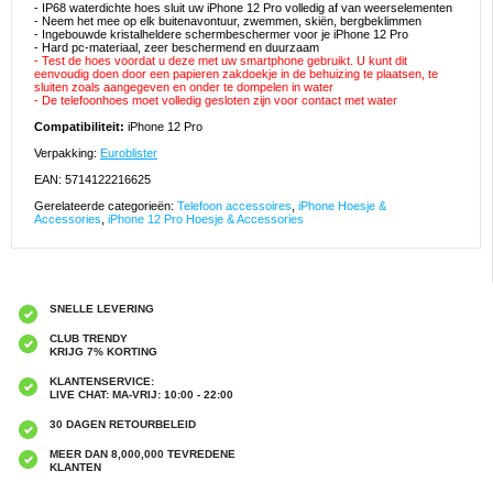
- IP68 waterdichte hoes sluit uw iPhone 12 Pro volledig af van weerselementen
- Neem het mee op elk buitenavontuur, zwemmen, skiën, bergbeklimmen
- Ingebouwde kristalheldere schermbeschermer voor je iPhone 12 Pro
- Hard pc-materiaal, zeer beschermend en duurzaam
- Test de hoes voordat u deze met uw smartphone gebruikt. U kunt dit
eenvoudig doen door een papieren zakdoekje in de behuizing te plaatsen, te
sluiten zoals aangegeven en onder te dompelen in water
- De telefoonhoes moet volledig gesloten zijn voor contact met water
Compatibiliteit:
iPhone 12 Pro
Verpakking:
Euroblister
EAN: 5714122216625
Gerelateerde categorieën:
Telefoon accessoires
,
iPhone Hoesje &
Accessories
,
iPhone 12 Pro Hoesje & Accessories
SNELLE LEVERING
CLUB TRENDY
KRIJG 7% KORTING
KLANTENSERVICE:
LIVE CHAT: MA-VRIJ: 10:00 - 22:00
30 DAGEN RETOURBELEID
MEER DAN 8,000,000 TEVREDENE
KLANTEN