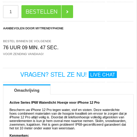
AANBEVOLEN DOOR MYTRENDYPHONE
BESTEL BINNEN DE VOLGENDE
76 UUR 09 MIN. 46 SEC.
VOOR ZENDING VANDAAG!
VRAGEN? STEL ZE NU!
LIVE CHAT
Omschrijving
Active Series IP68 Waterdicht Hoesje voor iPhone 12 Pro
Bescherm uw iPhone 12 Pro tegen water, stof en stoten. Deze waterdichte
hoes combineert materialen van de hoogste kwaliteit om ervoor te zorgen dat je
iPhone 12 Pro altijd veilig is. Doordat dit telefoonhoesje volledig afgesloten van
weerelementen is kun je hem overal mee naartoe nemen. Skiën, snowboarden,
zwemmen, kajakken. Het is geen probleem! IP68-gecertificeerd garandeert dat
het tot 10 meter onder water kan weerstaan.
Kenmerken: