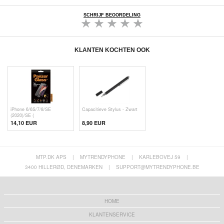
SCHRIJF BEOORDELING
KLANTEN KOCHTEN OOK
iPhone 6/6S/7/8/SE
Capacitieve Stylus - Zwart
(2020)/SE (
14,10 EUR
8,90 EUR
MTP.DK APS
|
MYTRENDYPHONE
|
KARLEBOVEJ 59
|
3400 HILLERØD, DENEMARKEN
|
SUPPORT@MYTRENDYPHONE.BE
HOME
KLANTENSERVICE