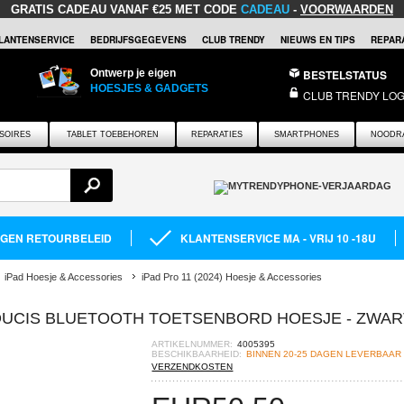
GRATIS CADEAU
VANAF €25 MET CODE
CADEAU
-
VOORWAARDEN
LANTENSERVICE
BEDRIJFSGEGEVENS
CLUB TRENDY
NIEUWS EN TIPS
REPARA
Ontwerp je eigen
BESTELSTATUS
HOESJES & GADGETS
CLUB TRENDY LOG
SOIRES
TABLET TOEBEHOREN
REPARATIES
SMARTPHONES
NOODR
AGEN RETOURBELEID
KLANTENSERVICE MA - VRIJ 10 -18U
iPad Hoesje & Accessories
iPad Pro 11 (2024) Hoesje & Accessories
X DUCIS BLUETOOTH TOETSENBORD HOESJE - ZWAR
ARTIKELNUMMER:
4005395
BESCHIKBAARHEID:
BINNEN 20-25 DAGEN LEVERBAAR
VERZENDKOSTEN