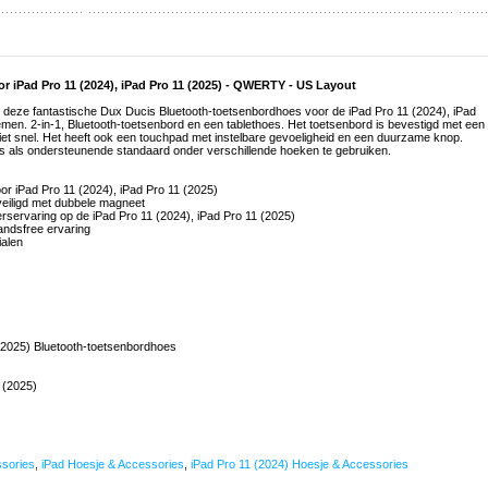
 iPad Pro 11 (2024), iPad Pro 11 (2025) - QWERTY - US Layout
je deze fantastische Dux Ducis Bluetooth-toetsenbordhoes voor de iPad Pro 11 (2024), iPad
men. 2-in-1, Bluetooth-toetsenbord en een tablethoes. Het toetsenbord is bevestigd met een
iet snel. Het heeft ook een touchpad met instelbare gevoeligheid en een duurzame knop.
s als ondersteunende standaard onder verschillende hoeken te gebruiken.
or iPad Pro 11 (2024), iPad Pro 11 (2025)
eiligd met dubbele magneet
rservaring op de iPad Pro 11 (2024), iPad Pro 11 (2025)
handsfree ervaring
alen
 (2025) Bluetooth-toetsenbordhoes
 (2025)
ssories
,
iPad Hoesje & Accessories
,
iPad Pro 11 (2024) Hoesje & Accessories