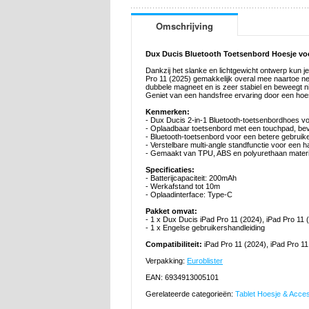
Omschrijving
Dux Ducis Bluetooth Toetsenbord Hoesje voor
Dankzij het slanke en lichtgewicht ontwerp kun 
Pro 11 (2025) gemakkelijk overal mee naartoe ne
dubbele magneet en is zeer stabiel en beweegt n
Geniet van een handsfree ervaring door een hoe
Kenmerken:
- Dux Ducis 2-in-1 Bluetooth-toetsenbordhoes vo
- Oplaadbaar toetsenbord met een touchpad, bev
- Bluetooth-toetsenbord voor een betere gebruike
- Verstelbare multi-angle standfunctie voor een 
- Gemaakt van TPU, ABS en polyurethaan materi
Specificaties:
- Batterijcapaciteit: 200mAh
- Werkafstand tot 10m
- Oplaadinterface: Type-C
Pakket omvat:
- 1 x Dux Ducis iPad Pro 11 (2024), iPad Pro 11
- 1 x Engelse gebruikershandleiding
Compatibiliteit:
iPad Pro 11 (2024), iPad Pro 11
Verpakking:
Euroblister
EAN: 6934913005101
Gerelateerde categorieën:
Tablet Hoesje & Acce