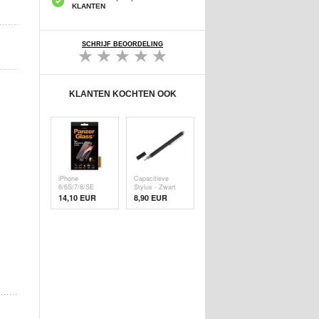
KLANTEN
SCHRIJF BEOORDELING
KLANTEN KOCHTEN OOK
iPhone
Capacitieve
6/6S/7/8/SE
Stylus - Zwart
(2020)/SE (
14,10 EUR
8,90 EUR