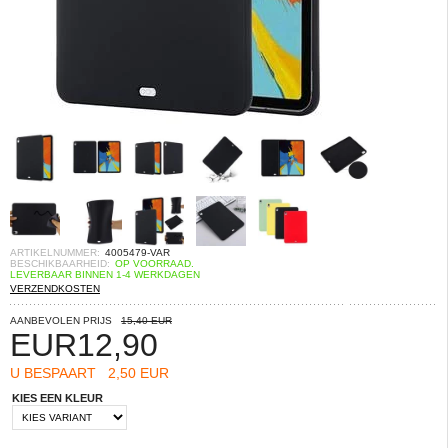
ARTIKELNUMMER:
4005479-VAR
BESCHIKBAARHEID:
OP VOORRAAD.
LEVERBAAR BINNEN 1-4 WERKDAGEN
VERZENDKOSTEN
AANBEVOLEN PRIJS
15,40 EUR
EUR
12,90
U BESPAART
2,50 EUR
KIES EEN KLEUR