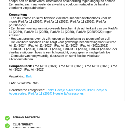
soepel aan en biedt vooral uitstekende bescherming tegen dagelijkse schade.
Een matte, zacht aanvoelende afwerking voelt comfortabel in de hand en
voorkomt vingerafdrukken.
Kenmerken:
- Een duurzame en semi-flexibele vloeibare siliconen telefoonhoes voor de
mooie iPad Air 11 (2024), iPad Air 11 (2025), iPad Air 11 (2026), iPad Air
(2020/2022)
- Een binnenvoering van microvezels beschermt de achterkant van uw iPad Air
11 (2024), iPad Air 11 (2025), iPad Air 11 (2026), iPad Air (2020/2022) tegen
krassen
- Het past precies over de zijknoppen en beschermt ze tegen stof en vuil
- De vloeibare siliconen case zorgt voor geweldige bescherming voor uw iPad
Air 11 (2024), iPad Air 11 (2025), iPad Air 11 (2026), iPad Air (2020/2022)
- iPad Air 11 (2024), iPad Air 11 (2025), iPad Air 11 (2026), iPad Air (2020/2022)
vloeibare siliconen hoes is een lichtgewicht, voegt geen onnodige bulk toe
- Gemaakt van hoogwaardig, duurzaam en semi-flexibel vloeibaar
siliconenmateriaa
Compatibiliteit:
iPad Air 11 (2024), iPad Air 11 (2025), iPad Air 11 (2026), iPad
Air (2020), iPad Air (2022)
Verpakking:
Bulk
EAN: 5714122457615
Gerelateerde categorieën:
Tablet Hoesje & Accessories
,
iPad Hoesje &
Accessories
,
iPad Air 11 (2024) Hoesje & Accessories
SNELLE LEVERING
CLUB TRENDY
KRIJG 7% KORTING