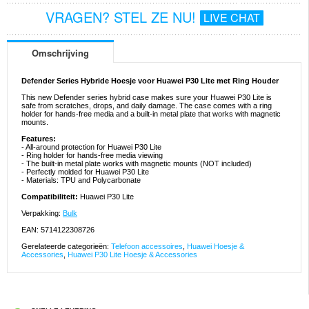
VRAGEN? STEL ZE NU!
LIVE CHAT
Omschrijving
Defender Series Hybride Hoesje voor Huawei P30 Lite met Ring Houder
This new Defender series hybrid case makes sure your Huawei P30 Lite is
safe from scratches, drops, and daily damage. The case comes with a ring
holder for hands-free media and a built-in metal plate that works with magnetic
mounts.
Features:
- All-around protection for Huawei P30 Lite
- Ring holder for hands-free media viewing
- The built-in metal plate works with magnetic mounts (NOT included)
- Perfectly molded for Huawei P30 Lite
- Materials: TPU and Polycarbonate
Compatibiliteit:
Huawei P30 Lite
Verpakking:
Bulk
EAN: 5714122308726
Gerelateerde categorieën:
Telefoon accessoires
,
Huawei Hoesje &
Accessories
,
Huawei P30 Lite Hoesje & Accessories