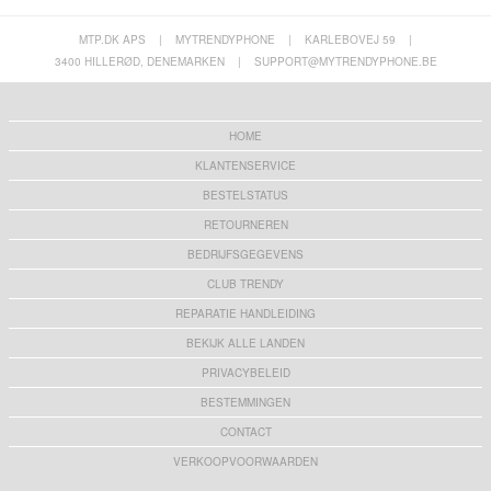
MTP.DK APS
|
MYTRENDYPHONE
|
KARLEBOVEJ 59
|
3400 HILLERØD, DENEMARKEN
|
SUPPORT@MYTRENDYPHONE.BE
HOME
KLANTENSERVICE
BESTELSTATUS
RETOURNEREN
BEDRIJFSGEGEVENS
CLUB TRENDY
REPARATIE HANDLEIDING
BEKIJK ALLE LANDEN
PRIVACYBELEID
BESTEMMINGEN
CONTACT
VERKOOPVOORWAARDEN