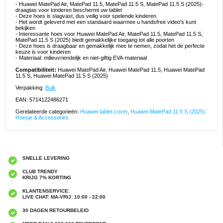
- Huawei MatePad Air, MatePad 11.5, MatePad 11.5 S, MatePad 11.5 S (2025)-
draagtas voor kinderen beschermt uw tablet
- Deze hoes is slagvast, dus veilig voor spelende kinderen
- Het wordt geleverd met een standaard waarmee u handsfree video's kunt
bekijken
- Interessante hoes voor Huawei MatePad Air, MatePad 11.5, MatePad 11.5 S,
MatePad 11.5 S (2025) biedt gemakkelijke toegang tot alle poorten
- Deze hoes is draagbaar en gemakkelijk mee te nemen, zodat het de perfecte
keuze is voor kinderen
- Materiaal: milieuvriendelijk en niet-giftig EVA-materiaal
Compatibiliteit:
Huawei MatePad Air, Huawei MatePad 11.5, Huawei MatePad
11.5 S, Huawei MatePad 11.5 S (2025)
Verpakking:
Bulk
EAN: 5714122486271
Gerelateerde categorieën:
Huawei tablet cover
,
Huawei MatePad 11.5 S (2025)
Hoesje & Accessories
SNELLE LEVERING
CLUB TRENDY
KRIJG 7% KORTING
KLANTENSERVICE:
LIVE CHAT: MA-VRIJ: 10:00 - 22:00
30 DAGEN RETOURBELEID