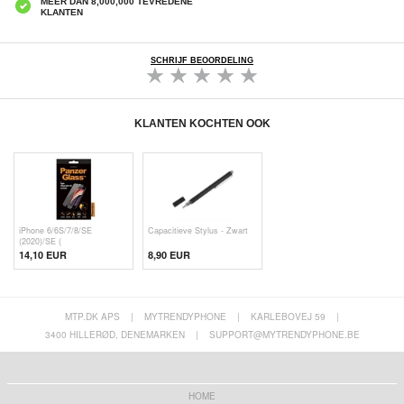
MEER DAN 8,000,000 TEVREDENE
KLANTEN
SCHRIJF BEOORDELING
KLANTEN KOCHTEN OOK
iPhone 6/6S/7/8/SE
Capacitieve Stylus - Zwart
(2020)/SE (
14,10 EUR
8,90 EUR
MTP.DK APS
|
MYTRENDYPHONE
|
KARLEBOVEJ 59
|
3400 HILLERØD, DENEMARKEN
|
SUPPORT@MYTRENDYPHONE.BE
HOME