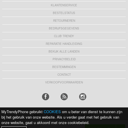
KLANTENSERVICE
BESTELSTATUS
RETOURNEREN
BEDRIJFSGEGEVENS
CLUB TRENDY
REPARATIE HANDLEIDING
BEKIJK ALLE LANDEN
PRIVACYBELEID
BESTEMMINGEN
CONTACT
VERKOOPVOORWAARDEN
MyTrendyPhone gebruikt
COOKIES
om u beter van dienst te kunnen zijn
MET TROTS STEUNEN WIJ:
bij het gebruik van onze website. Als u verder gaat met het gebruik van
onze website, gaat u akkoord met onze cookiebeleid.