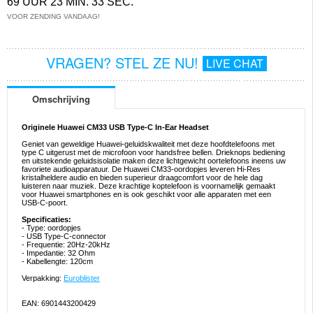
69 UUR 23 MIN. 33 SEC.
VOOR ZENDING VANDAAG!
VRAGEN? STEL ZE NU!
LIVE CHAT
Omschrijving
Originele Huawei CM33 USB Type-C In-Ear Headset
Geniet van geweldige Huawei-geluidskwaliteit met deze hoofdtelefoons met
type C uitgerust met de microfoon voor handsfree bellen. Drieknops bediening
en uitstekende geluidsisolatie maken deze lichtgewicht oortelefoons ineens uw
favoriete audioapparatuur. De Huawei CM33-oordopjes leveren Hi-Res
kristalheldere audio en bieden superieur draagcomfort voor de hele dag
luisteren naar muziek. Deze krachtige koptelefoon is voornamelijk gemaakt
voor Huawei smartphones en is ook geschikt voor alle apparaten met een
USB-C-poort.
Specificaties:
- Type: oordopjes
- USB Type-C-connector
- Frequentie: 20Hz-20kHz
- Impedantie: 32 Ohm
- Kabellengte: 120cm
Verpakking:
Euroblister
EAN: 6901443200429