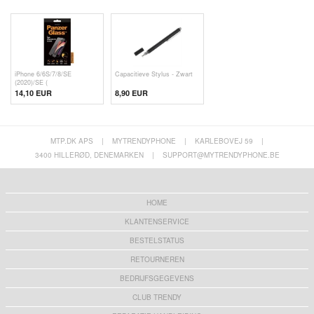
iPhone 6/6S/7/8/SE
Capacitieve Stylus - Zwart
(2020)/SE (
14,10 EUR
8,90 EUR
MTP.DK APS
|
MYTRENDYPHONE
|
KARLEBOVEJ 59
|
3400 HILLERØD, DENEMARKEN
|
SUPPORT@MYTRENDYPHONE.BE
HOME
KLANTENSERVICE
BESTELSTATUS
RETOURNEREN
BEDRIJFSGEGEVENS
CLUB TRENDY