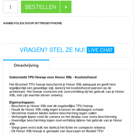
AANBEVOLEN DOOR MYTRENDYPHONE
VRAGEN? STEL ZE NU!
LIVE CHAT
Omschrijving
Geborsteld TPU Hoesje voor Honor X9b - Koolstofvezel
Het Brushed TPU hoesje beschermt je Honor X9b adequaat en geeft hem
tegelijkertijd een geweldige stijl, dankzij het koolstofvezel patroon op de
achterkant. Het hoesje voorkomt ook oververhitting bij het gebruik van je Honor
X9b, met zijn warmte-afvoer ontwerp.
Eigenschappen:
- Bescherm je Honor X9b met dit ongelooflijke TPU hoesje
- Houdt de Honor X9b veilig tegen krassen en alledaagse schade
- Versterkte hoeken bieden betere bescherming tegen vallen
- Verhoogde lippen rond de camera en het display voor extra bescherming
- Inwendige bescherming tegen oververhitting tijdens het gebruik van je Honor
X9b
- Voegt geen extra bulk toe dankzij het lichte en compacte ontwerp
- Dit Honor X9b hoesje is gemaakt van duurzaam en flexibel TPU