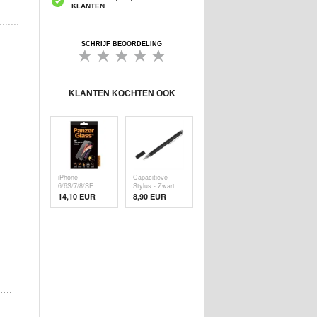
KLANTEN
SCHRIJF BEOORDELING
KLANTEN KOCHTEN OOK
iPhone
Capacitieve
6/6S/7/8/SE
Stylus - Zwart
(2020)/SE (
14,10 EUR
8,90 EUR