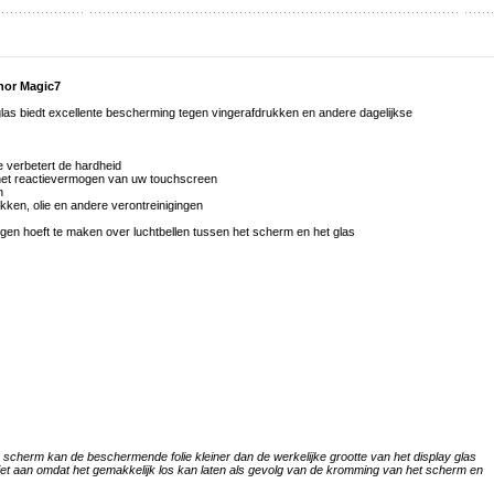
nor Magic7
las biedt excellente bescherming tegen vingerafdrukken en andere dagelijkse
e verbetert de hardheid
p het reactievermogen van uw touchscreen
n
ken, olie en andere verontreinigingen
orgen hoeft te maken over luchtbellen tussen het scherm en het glas
cherm kan de beschermende folie kleiner dan de werkelijke grootte van het display glas
iet aan omdat het gemakkelijk los kan laten als gevolg van de kromming van het scherm en