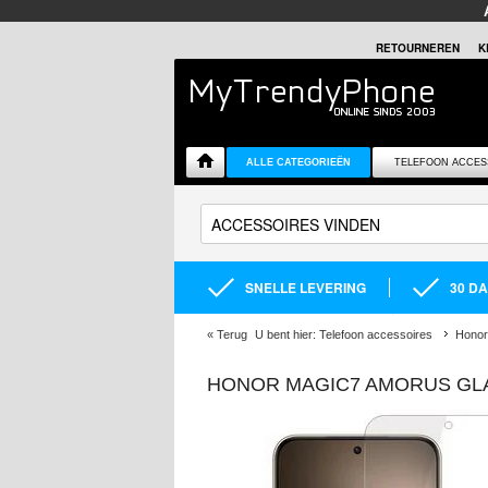
RETOURNEREN
K
ALLE CATEGORIEËN
TELEFOON ACCES
SNELLE LEVERING
30 D
«
Terug
U bent hier:
Telefoon accessoires
Honor
HONOR MAGIC7 AMORUS G