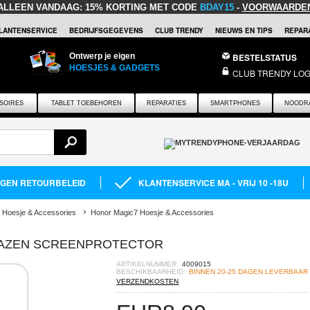
ALLEEN VANDAAG:
15% KORTING MET CODE
BDAY15
-
VOORWAARDE
LANTENSERVICE
BEDRIJFSGEGEVENS
CLUB TRENDY
NIEUWS EN TIPS
REPARA
Ontwerp je eigen
BESTELSTATUS
HOESJES & GADGETS
CLUB TRENDY LOG
SOIRES
TABLET TOEBEHOREN
REPARATIES
SMARTPHONES
NOODR
AGEN RETOURBELEID
KLANTENSERVICE MA - VRIJ 10 -18U
 Hoesje & Accessories
Honor Magic7 Hoesje & Accessories
LAZEN SCREENPROTECTOR
ARTIKELNUMMER:
4009015
BESCHIKBAARHEID:
BINNEN 20-25 DAGEN LEVERBAAR
VERZENDKOSTEN