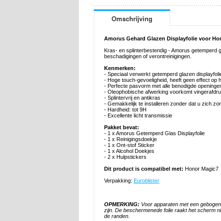
Omschrijving
Amorus Gehard Glazen Displayfolie voor Ho
Kras- en splinterbestendig - Amorus getemperd g
beschadigingen of verontreinigingen.
Kenmerken:
- Speciaal verwerkt getemperd glazen displayfoli
- Hoge touch-gevoeligheid, heeft geen effect o
- Perfecte pasvorm met alle benodigde openinge
- Oleophobische afwerking voorkomt vingerafdruk
- Splintervrij en antikras
- Gemakkelijk te installeren zonder dat u zich z
- Hardheid: tot 9H
- Excellente licht transmissie
Pakket bevat:
- 1 x Amorus Getemperd Glas Displayfolie
- 1 x Reinigingsdoekje
- 1 x Ont-stof Sticker
- 1 x Alcohol Doekjes
- 2 x Hulpstickers
Dit product is compatibel met:
Honor Magic7
Verpakking:
Euroblister
OPMERKING:
Voor apparaten met een gebogen s
zijn. De beschermenede folie raakt het scherm n
de randen.