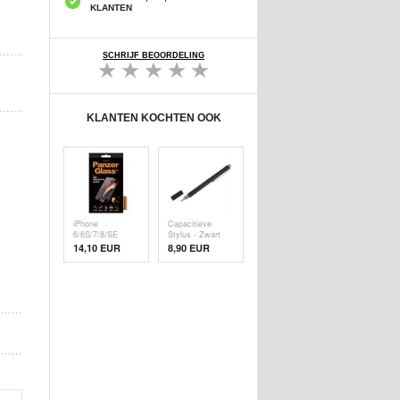
KLANTEN
SCHRIJF BEOORDELING
KLANTEN KOCHTEN OOK
iPhone
Capacitieve
6/6S/7/8/SE
Stylus - Zwart
(2020)/SE (
14,10 EUR
8,90 EUR