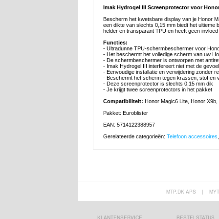
Imak Hydrogel III Screenprotector voor Honor
Bescherm het kwetsbare display van je Honor Mag
een dikte van slechts 0,15 mm biedt het ultiem
helder en transparant TPU en heeft geen invloed
Functies:
- Ultradunne TPU-schermbeschermer voor Honor
- Het beschermt het volledige scherm van uw Ho
- De schermbeschermer is ontworpen met antirefl
- Imak Hydrogel III interfereert niet met de gev
- Eenvoudige installatie en verwijdering zonder r
- Beschermt het scherm tegen krassen, stof en v
- Deze screenprotector is slechts 0,15 mm dik
- Je krijgt twee screenprotectors in het pakket
Compatibiliteit:
Honor Magic6 Lite, Honor X9b,
Pakket: Euroblister
EAN: 5714122388957
Gerelateerde categorieën:
Telefoon accessoires
MTP.DK APS
|
MY
KLANTENSERVICE
BESTELSTATUS