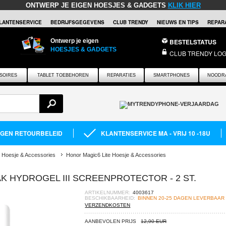
ONTWERP JE EIGEN HOESJES & GADGETS
KLIK HIER
LANTENSERVICE
BEDRIJFSGEGEVENS
CLUB TRENDY
NIEUWS EN TIPS
REPARA
Ontwerp je eigen
BESTELSTATUS
HOESJES & GADGETS
CLUB TRENDY LOG
SOIRES
TABLET TOEBEHOREN
REPARATIES
SMARTPHONES
NOODR
AGEN RETOURBELEID
KLANTENSERVICE MA - VRIJ 10 -18U
 Hoesje & Accessories
Honor Magic6 Lite Hoesje & Accessories
K HYDROGEL III SCREENPROTECTOR - 2 ST.
ARTIKELNUMMER:
4003617
BESCHIKBAARHEID:
BINNEN 20-25 DAGEN LEVERBAAR
VERZENDKOSTEN
AANBEVOLEN PRIJS
12,90 EUR