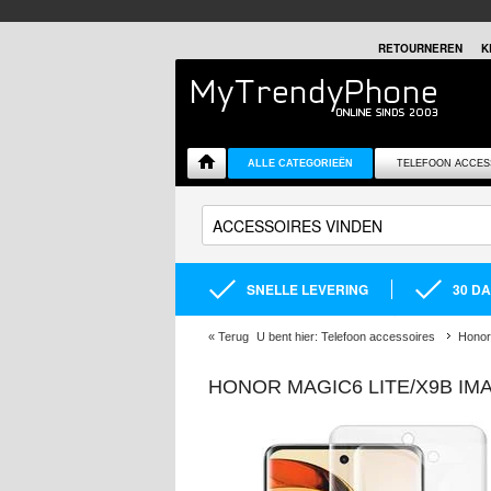
RETOURNEREN
K
ALLE CATEGORIEËN
TELEFOON ACCES
SNELLE LEVERING
30 D
«
Terug
U bent hier:
Telefoon accessoires
Honor
HONOR MAGIC6 LITE/X9B IMA