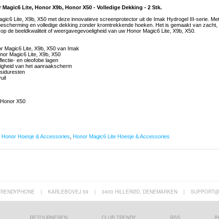
 Magic6 Lite, Honor X9b, Honor X50 - Volledige Dekking - 2 Stk.
ic6 Lite, X9b, X50 met deze innovatieve screenprotector uit de Imak Hydrogel III-serie. Me
e bescherming en volledige dekking zonder kromtrekkende hoeken. Het is gemaakt van zacht,
 op de beeldkwaliteit of weergavegevoeligheid van uw Honor Magic6 Lite, X9b, X50.
 Magic6 Lite, X9b, X50 van Imak
nor Magic6 Lite, X9b, X50
ectie- en oleofobe lagen
oeligheid van het aanraakscherm
esiduresten
uil
 Honor X50
,
Honor Hoesje & Accessories
,
Honor Magic6 Lite Hoesje & Accessories
TRENDYPHONE
|
KARLEBOVEJ 59
|
3400 HILLERØD, DENEMARKEN
|
SUPPORT@
RETOURNEREN
CLUB TRENDY
RSS
B