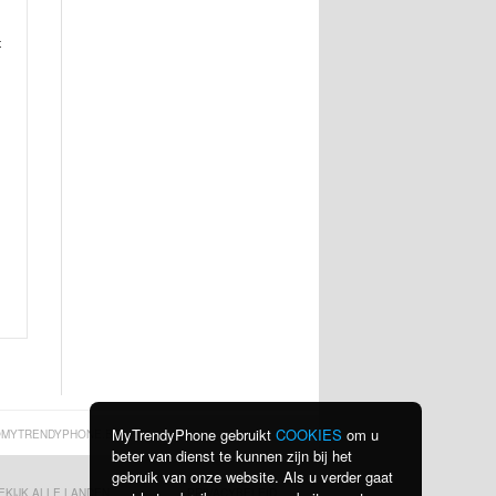
t
MyTrendyPhone gebruikt
COOKIES
om u
MYTRENDYPHONE.BE
beter van dienst te kunnen zijn bij het
gebruik van onze website. Als u verder gaat
EKIJK ALLE LANDEN
PRIVACYBELEID