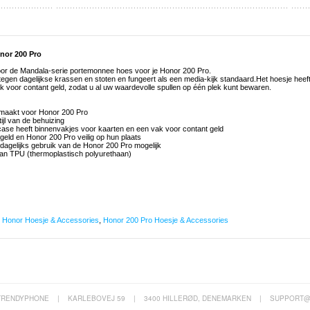
nor 200 Pro
n voor de Mandala-serie portemonnee hoes voor je Honor 200 Pro.
gen dagelijkse krassen en stoten en fungeert als een media-kijk standaard.Het hoesje heef
 voor contant geld, zodat u al uw waardevolle spullen op één plek kunt bewaren.
emaakt voor Honor 200 Pro
ijl van de behuizing
case heeft binnenvakjes voor kaarten en een vak voor contant geld
 geld en Honor 200 Pro veilig op hun plaats
 dagelijks gebruik van de Honor 200 Pro mogelijk
van TPU (thermoplastisch polyurethaan)
,
Honor Hoesje & Accessories
,
Honor 200 Pro Hoesje & Accessories
TRENDYPHONE
|
KARLEBOVEJ 59
|
3400 HILLERØD, DENEMARKEN
|
SUPPORT@