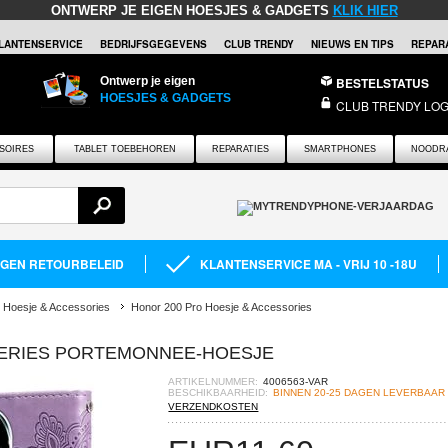
ONTWERP JE EIGEN HOESJES & GADGETS
KLIK HIER
LANTENSERVICE
BEDRIJFSGEGEVENS
CLUB TRENDY
NIEUWS EN TIPS
REPARA
Ontwerp je eigen
BESTELSTATUS
HOESJES & GADGETS
CLUB TRENDY LOG
SOIRES
TABLET TOEBEHOREN
REPARATIES
SMARTPHONES
NOODR
AGEN RETOURBELEID
KLANTENSERVICE MA - VRIJ 10 -18U
 Hoesje & Accessories
Honor 200 Pro Hoesje & Accessories
SERIES PORTEMONNEE-HOESJE
ARTIKELNUMMER:
4006563-VAR
BESCHIKBAARHEID:
BINNEN 20-25 DAGEN LEVERBAAR
VERZENDKOSTEN