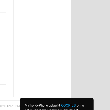
t
MyTrendyPhone gebruikt
COOKIES
om u
MYTRENDYPHONE.BE
beter van dienst te kunnen zijn bij het