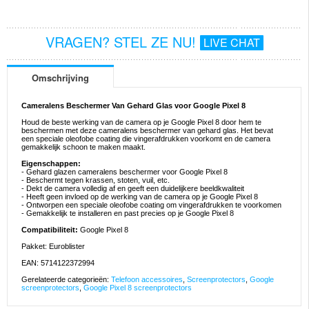
VRAGEN? STEL ZE NU!
LIVE CHAT
Omschrijving
Cameralens Beschermer Van Gehard Glas voor Google Pixel 8
Houd de beste werking van de camera op je Google Pixel 8 door hem te
beschermen met deze cameralens beschermer van gehard glas. Het bevat
een speciale oleofobe coating die vingerafdrukken voorkomt en de camera
gemakkelijk schoon te maken maakt.
Eigenschappen:
- Gehard glazen cameralens beschermer voor Google Pixel 8
- Beschermt tegen krassen, stoten, vuil, etc.
- Dekt de camera volledig af en geeft een duidelijkere beeldkwaliteit
- Heeft geen invloed op de werking van de camera op je Google Pixel 8
- Ontworpen een speciale oleofobe coating om vingerafdrukken te voorkomen
- Gemakkelijk te installeren en past precies op je Google Pixel 8
Compatibiliteit:
Google Pixel 8
Pakket: Euroblister
EAN: 5714122372994
Gerelateerde categorieën:
Telefoon accessoires
,
Screenprotectors
,
Google
screenprotectors
,
Google Pixel 8 screenprotectors