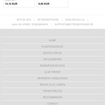
(2020)/SE (
14,10 EUR
8,90 EUR
MTP.DK APS
|
MYTRENDYPHONE
|
KARLEBOVEJ 59
|
3400 HILLERØD, DENEMARKEN
|
SUPPORT@MYTRENDYPHONE.BE
HOME
KLANTENSERVICE
BESTELSTATUS
RETOURNEREN
BEDRIJFSGEGEVENS
CLUB TRENDY
REPARATIE HANDLEIDING
BEKIJK ALLE LANDEN
PRIVACYBELEID
BESTEMMINGEN
CONTACT