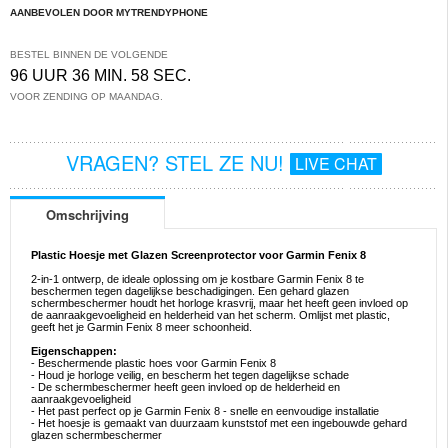
AANBEVOLEN DOOR MYTRENDYPHONE
BESTEL BINNEN DE VOLGENDE
96 UUR 36 MIN. 57 SEC.
VOOR ZENDING OP MAANDAG.
VRAGEN? STEL ZE NU!
LIVE CHAT
Omschrijving
Plastic Hoesje met Glazen Screenprotector voor Garmin Fenix 8
2-in-1 ontwerp, de ideale oplossing om je kostbare Garmin Fenix 8 te
beschermen tegen dagelijkse beschadigingen. Een gehard glazen
schermbeschermer houdt het horloge krasvrij, maar het heeft geen invloed op
de aanraakgevoeligheid en helderheid van het scherm. Omlijst met plastic,
geeft het je Garmin Fenix 8 meer schoonheid.
Eigenschappen:
- Beschermende plastic hoes voor Garmin Fenix 8
- Houd je horloge veilig, en bescherm het tegen dagelijkse schade
- De schermbeschermer heeft geen invloed op de helderheid en
aanraakgevoeligheid
- Het past perfect op je Garmin Fenix 8 - snelle en eenvoudige installatie
- Het hoesje is gemaakt van duurzaam kunststof met een ingebouwde gehard
glazen schermbeschermer