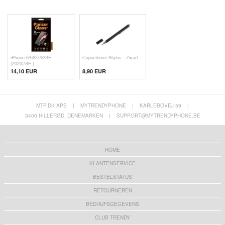
iPhone 6/6S/7/8/SE
Capacitieve Stylus - Zwart
(2020)/SE (
14,10 EUR
8,90 EUR
MTP.DK APS
|
MYTRENDYPHONE
|
KARLEBOVEJ 59
|
3400 HILLERØD, DENEMARKEN
|
SUPPORT@MYTRENDYPHONE.BE
HOME
KLANTENSERVICE
BESTELSTATUS
RETOURNEREN
BEDRIJFSGEGEVENS
CLUB TRENDY