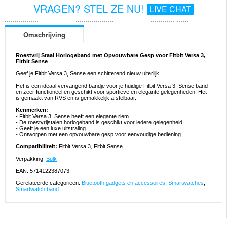
VRAGEN? STEL ZE NU!
LIVE CHAT
Omschrijving
Roestvrij Staal Horlogeband met Opvouwbare Gesp voor Fitbit Versa 3,
Fitbit Sense
Geef je Fitbit Versa 3, Sense een schitterend nieuw uiterlijk.
Het is een ideaal vervangend bandje voor je huidige Fitbit Versa 3, Sense band
en zeer functioneel en geschikt voor sportieve en elegante gelegenheden. Het
is gemaakt van RVS en is gemakkelijk afstelbaar.
Kenmerken:
- Fitbit Versa 3, Sense heeft een elegante riem
- De roestvrijstalen horlogeband is geschikt voor iedere gelegenheid
- Geeft je een luxe uitstraling
- Ontworpen met een opvouwbare gesp voor eenvoudige bediening
Compatibiliteit:
Fitbit Versa 3, Fitbit Sense
Verpakking:
Bulk
EAN: 5714122387073
Gerelateerde categorieën:
Bluetooth gadgets en accessoires
,
Smartwatches
,
Smartwatch band