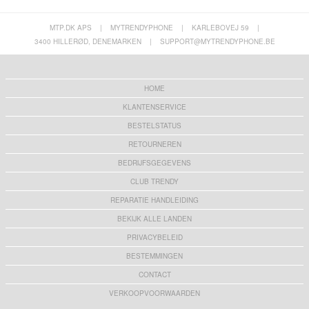
MTP.DK APS
|
MYTRENDYPHONE
|
KARLEBOVEJ 59
|
3400 HILLERØD, DENEMARKEN
|
SUPPORT@MYTRENDYPHONE.BE
HOME
KLANTENSERVICE
BESTELSTATUS
RETOURNEREN
BEDRIJFSGEGEVENS
CLUB TRENDY
REPARATIE HANDLEIDING
BEKIJK ALLE LANDEN
PRIVACYBELEID
BESTEMMINGEN
CONTACT
VERKOOPVOORWAARDEN