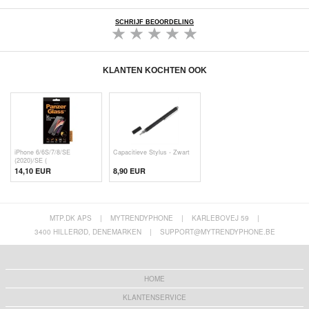
SCHRIJF BEOORDELING
KLANTEN KOCHTEN OOK
iPhone 6/6S/7/8/SE
Capacitieve Stylus - Zwart
(2020)/SE (
14,10 EUR
8,90 EUR
MTP.DK APS
|
MYTRENDYPHONE
|
KARLEBOVEJ 59
|
3400 HILLERØD, DENEMARKEN
|
SUPPORT@MYTRENDYPHONE.BE
HOME
KLANTENSERVICE