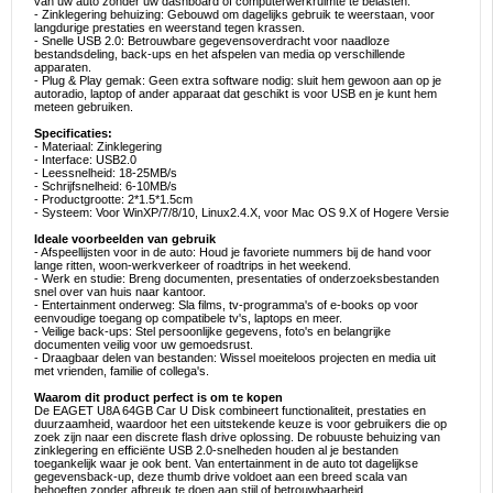
van uw auto zonder uw dashboard of computerwerkruimte te belasten.
- Zinklegering behuizing: Gebouwd om dagelijks gebruik te weerstaan, voor
langdurige prestaties en weerstand tegen krassen.
- Snelle USB 2.0: Betrouwbare gegevensoverdracht voor naadloze
bestandsdeling, back-ups en het afspelen van media op verschillende
apparaten.
- Plug & Play gemak: Geen extra software nodig: sluit hem gewoon aan op je
autoradio, laptop of ander apparaat dat geschikt is voor USB en je kunt hem
meteen gebruiken.
Specificaties:
- Materiaal: Zinklegering
- Interface: USB2.0
- Leessnelheid: 18-25MB/s
- Schrijfsnelheid: 6-10MB/s
- Productgrootte: 2*1.5*1.5cm
- Systeem: Voor WinXP/7/8/10, Linux2.4.X, voor Mac OS 9.X of Hogere Versie
Ideale voorbeelden van gebruik
- Afspeellijsten voor in de auto: Houd je favoriete nummers bij de hand voor
lange ritten, woon-werkverkeer of roadtrips in het weekend.
- Werk en studie: Breng documenten, presentaties of onderzoeksbestanden
snel over van huis naar kantoor.
- Entertainment onderweg: Sla films, tv-programma's of e-books op voor
eenvoudige toegang op compatibele tv's, laptops en meer.
- Veilige back-ups: Stel persoonlijke gegevens, foto's en belangrijke
documenten veilig voor uw gemoedsrust.
- Draagbaar delen van bestanden: Wissel moeiteloos projecten en media uit
met vrienden, familie of collega's.
Waarom dit product perfect is om te kopen
De EAGET U8A 64GB Car U Disk combineert functionaliteit, prestaties en
duurzaamheid, waardoor het een uitstekende keuze is voor gebruikers die op
zoek zijn naar een discrete flash drive oplossing. De robuuste behuizing van
zinklegering en efficiënte USB 2.0-snelheden houden al je bestanden
toegankelijk waar je ook bent. Van entertainment in de auto tot dagelijkse
gegevensback-up, deze thumb drive voldoet aan een breed scala van
behoeften zonder afbreuk te doen aan stijl of betrouwbaarheid.