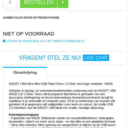
AANBEVOLEN DOOR MYTRENDYPHONE
NIET OP VOORRAAD
STUUR MIJ EEN E-MAIL ALS HET WEER LEVERBAAR IS.
VRAGEN? STEL ZE NU!
LIVE CHAT
Omschrijving
EAGET U8A Ultra Mini USB Flash Drive / U Disk met hoge snelheid - 64GB
Verbeter je opslag- en entertainmentbehoeften onderweg met de EAGET U8A
64GB Car U Disk. Deze ultracompacte flashdrive is gemaakt van een
duurzame zinklegering en levert betrouwbare bestandsoverdracht terwijl hij
naadloos in je autoradio of computer past. Of je nu onderweg van muziek wilt
genieten of je gegevens wilt veiligstellen voor werk en reizen, de snelle USB
2.0-interface van de EAGET U8A biedt een snelle, handige oplossing.
Keineigenschappen
- Capaciteit van 64GB: Voldoende ruimte om muziekbibliotheken, belangrijke
bestanden, video's en meer op te slaan - en dat alles in een piepklein formaat.
- Ultra-mini-ontwerp: Klein genoeg om aangesloten te blijven op de USB-poort