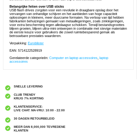
Belangrijke feiten over USB sticks
USB flash drives zorgden voor een revolutie in draagbare opslag door het
vervangen van onhandige schijven en het aanbieden van hoge capaciteit
oplossingen in kleinere, meer duurzame formaten. Na verloop van tijd hebben
fabrikanten behuizingen gemaakt van metaallegeringen, zoals zinklegeringen,
voor extra bescherming tegen alledaagse schokken. Terwijl bestandsgroottes
blijven groeien, blijven ultra-mini ontwerpen in combinatie met stevige materialen
de eerste keuze voor gebruikers die zowel ruimtebesparend gemak als
betrouwbare prestaties waarderen.
Verpakking:
Euroblister
EAN: 5714122528919
Gerelateerde categorieën:
Computer en laptop accessoires
,
laptop
accessoires
SNELLE LEVERING
CLUB TRENDY
KRIJG 7% KORTING
KLANTENSERVICE:
LIVE CHAT: MA-VRIJ: 10:00 - 22:00
30 DAGEN RETOURBELEID
MEER DAN 8,000,000 TEVREDENE
KLANTEN