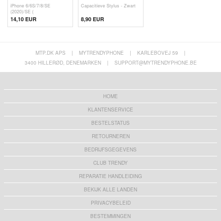
iPhone 6/6S/7/8/SE
Capacitieve Stylus - Zwart
(2020)/SE (
14,10 EUR
8,90 EUR
MTP.DK APS
|
MYTRENDYPHONE
|
KARLEBOVEJ 59
|
3400 HILLERØD, DENEMARKEN
|
SUPPORT@MYTRENDYPHONE.BE
HOME
KLANTENSERVICE
BESTELSTATUS
RETOURNEREN
BEDRIJFSGEGEVENS
CLUB TRENDY
REPARATIE HANDLEIDING
BEKIJK ALLE LANDEN
PRIVACYBELEID
BESTEMMINGEN