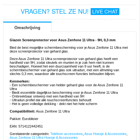
VRAGEN? STEL ZE NU!
LIVE CHAT
Omschrijving
Glazen Screenprotector voor Asus Zenfone 11 Ultra - 9H, 0,3 mm
Bied de best mogelijke schermbescherming voor je Asus Zenfone 11 Ultra met
deze screenprotector van gehard glas.
Deze Asus Zenfone 11 Ultra screenprotector van gehard glas heeft een
hardheid van 9H, zodat sleutels en munten in je zak hem niet kunnen
beschadigen. Hoewel het een duurzaamheid van 9 uur heeft, is de
schermbeschermer van gehard glas ook ultradun, met een afmeting van
slechts 0,3 mm, waardoor alle touchscreen-functies behouden blijven.
Kenmerken:
- Een schermbeschermer van helder gehard glas voor de Asus Zenfone 11
Ultra
- Biedt essentiële dagelijkse bescherming voor je Asus Zenfone 11 Ultra
- Onbreekbaar ontwerp met een hardheid van 9H
- Ultradun profiel dat alle touchscreenfuncties behoudt
- Het is geen volledige dekking - dekt niet het hele scherm
Compatibiliteit:
Asus Zenfone 11 Ultra
Pakket: Euroblister
EAN: 5714122442451
Gerelateerde categorieën:
Telefoon accessoires
,
Asus Hoesje & Accessories
,
Asus Zenfone 11 Ultra Hoesje & Accessories