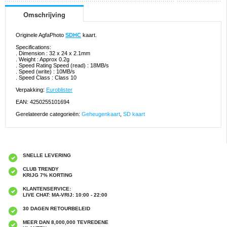
Omschrijving
Originele AgfaPhoto
SDHC
kaart.
Specifications:
. Dimension : 32 x 24 x 2.1mm
. Weight : Approx 0.2g
. Speed Rating Speed (read) : 18MB/s
. Speed (write) : 10MB/s
. Speed Class : Class 10
Verpakking:
Euroblister
EAN: 4250255101694
Gerelateerde categorieën:
Geheugenkaart
,
SD kaart
SNELLE LEVERING
CLUB TRENDY
KRIJG 7% KORTING
KLANTENSERVICE:
LIVE CHAT: MA-VRIJ: 10:00 - 22:00
30 DAGEN RETOURBELEID
MEER DAN 8,000,000 TEVREDENE