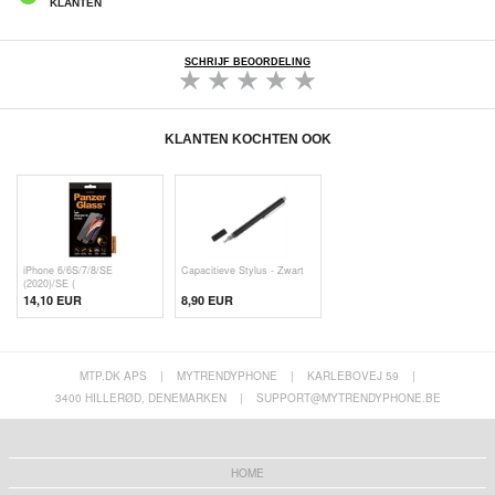
KLANTEN
SCHRIJF BEOORDELING
KLANTEN KOCHTEN OOK
iPhone 6/6S/7/8/SE
Capacitieve Stylus - Zwart
(2020)/SE (
14,10 EUR
8,90 EUR
MTP.DK APS
|
MYTRENDYPHONE
|
KARLEBOVEJ 59
|
3400 HILLERØD, DENEMARKEN
|
SUPPORT@MYTRENDYPHONE.BE
HOME