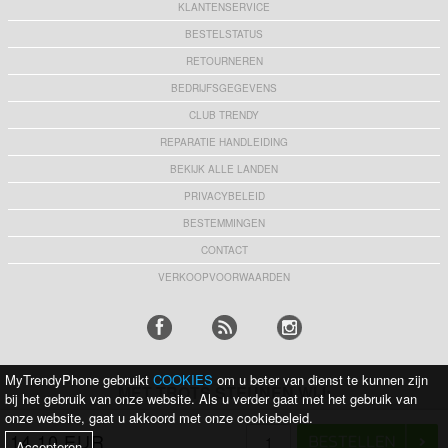
KLANTENSERVICE
BESTELSTATUS
RETOURNEREN
BEDRIJFSGEGEVENS
CLUB TRENDY
REPARATIE HANDLEIDING
BEKIJK ALLE LANDEN
PRIVACYBELEID
BESTEMMINGEN
CONTACT
VERKOOPVOORWAARDEN
MyTrendyPhone gebruikt
COOKIES
om u beter van dienst te kunnen zijn
MET TROTS STEUNEN WIJ:
bij het gebruik van onze website. Als u verder gaat met het gebruik van
onze website, gaat u akkoord met onze cookiebeleid.
14,10 EUR
Accepteren