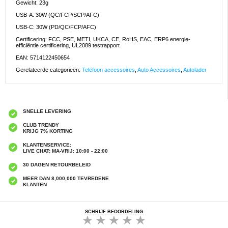
Gewicht: 23g
USB-A: 30W (QC/FCP/SCP/AFC)
USB-C: 30W (PD/QC/FCP/AFC)
Certificering: FCC, PSE, METI, UKCA, CE, RoHS, EAC, ERP6 energie-
efficiëntie certificering, UL2089 testrapport
EAN: 5714122450654
Gerelateerde categorieën:
Telefoon accessoires
,
Auto Accessoires
,
Autolader
SNELLE LEVERING
CLUB TRENDY
KRIJG 7% KORTING
KLANTENSERVICE:
LIVE CHAT: MA-VRIJ: 10:00 - 22:00
30 DAGEN RETOURBELEID
MEER DAN 8,000,000 TEVREDENE
KLANTEN
SCHRIJF BEOORDELING