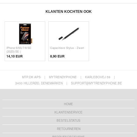
KLANTEN KOCHTEN OOK
iPhone 6/6S/7/8/SE
Capacitieve Stylus - Zwart
(2020)/SE (
14,10 EUR
8,90 EUR
MTP.DK APS
|
MYTRENDYPHONE
|
KARLEBOVEJ 59
|
3400 HILLERØD, DENEMARKEN
|
SUPPORT@MYTRENDYPHONE.BE
HOME
KLANTENSERVICE
BESTELSTATUS
RETOURNEREN