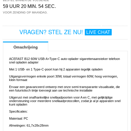
BESTEL BINNEN DE VOLGENDE
59 UUR 20 MIN. 53 SEC.
VOOR ZENDING OP MAANDAG.
VRAGEN? STEL ZE NU!
LIVE CHAT
Omschrijving
ACEFAST B12 60W USB-A+Type-C auto-oplader sigarettenaansteker telefoon
snel opladen adapter
Met 1 USB- en 1 Type-C-poort kan hij 2 apparaten tegelijk opladen
Uitgangsvermogen enkele poort 30W, totaal vermogen 60W, hoog vermogen,
klein formaat
Ervaar een geavanceerd ontwerp met onze semi-transparante visualisatie, die
een futuristisch tintje toevoegt aan uw technische installatie
Uitgerust met onafhankelijke snellaadpoorten voor A en C, met gelijktijdige
ondersteuning voor meerdere snellaadprotocollen, zodat je al je apparaten snel
kunt opladen
Specificaties:
Materiaal: PC
Afmetingen: 61,7x28x28mm