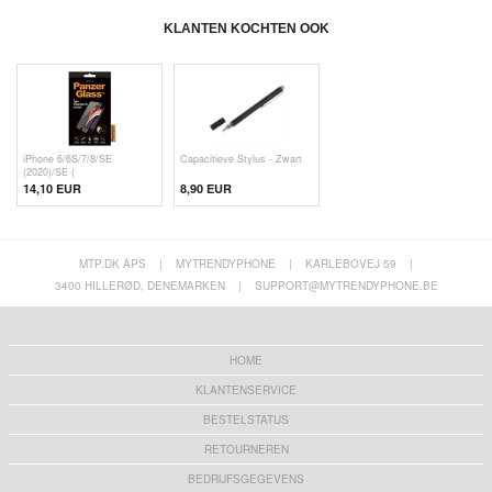
KLANTEN KOCHTEN OOK
iPhone 6/6S/7/8/SE
Capacitieve Stylus - Zwart
(2020)/SE (
14,10 EUR
8,90 EUR
MTP.DK APS
|
MYTRENDYPHONE
|
KARLEBOVEJ 59
|
3400 HILLERØD, DENEMARKEN
|
SUPPORT@MYTRENDYPHONE.BE
HOME
KLANTENSERVICE
BESTELSTATUS
RETOURNEREN
BEDRIJFSGEGEVENS