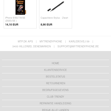
iPhone 6/6S/7/8/SE
Capacitieve Stylus - Zwart
(2020)/SE (
14,10 EUR
8,90 EUR
MTP.DK APS
|
MYTRENDYPHONE
|
KARLEBOVEJ 59
|
3400 HILLERØD, DENEMARKEN
|
SUPPORT@MYTRENDYPHONE.BE
HOME
KLANTENSERVICE
BESTELSTATUS
RETOURNEREN
BEDRIJFSGEGEVENS
CLUB TRENDY
REPARATIE HANDLEIDING
BEKIJK ALLE LANDEN