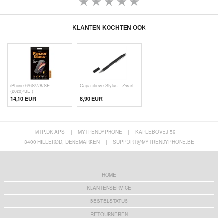
KLANTEN KOCHTEN OOK
iPhone 6/6S/7/8/SE
Capacitieve Stylus - Zwart
(2020)/SE (
14,10 EUR
8,90 EUR
MTP.DK APS
|
MYTRENDYPHONE
|
KARLEBOVEJ 59
|
3400 HILLERØD, DENEMARKEN
|
SUPPORT@MYTRENDYPHONE.BE
HOME
KLANTENSERVICE
BESTELSTATUS
RETOURNEREN