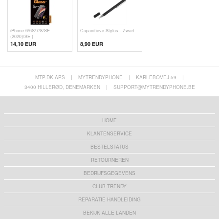
iPhone 6/6S/7/8/SE
Capacitieve Stylus - Zwart
(2020)/SE (
14,10 EUR
8,90 EUR
MTP.DK APS
|
MYTRENDYPHONE
|
KARLEBOVEJ 59
|
3400 HILLERØD, DENEMARKEN
|
SUPPORT@MYTRENDYPHONE.BE
HOME
KLANTENSERVICE
BESTELSTATUS
RETOURNEREN
BEDRIJFSGEGEVENS
CLUB TRENDY
REPARATIE HANDLEIDING
BEKIJK ALLE LANDEN