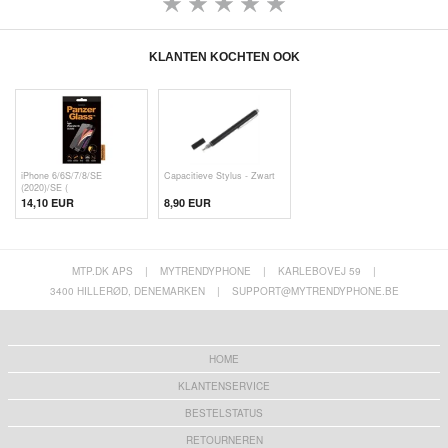
KLANTEN KOCHTEN OOK
iPhone 6/6S/7/8/SE
Capacitieve Stylus - Zwart
(2020)/SE (
14,10 EUR
8,90 EUR
MTP.DK APS
|
MYTRENDYPHONE
|
KARLEBOVEJ 59
|
3400 HILLERØD, DENEMARKEN
|
SUPPORT@MYTRENDYPHONE.BE
HOME
KLANTENSERVICE
BESTELSTATUS
RETOURNEREN