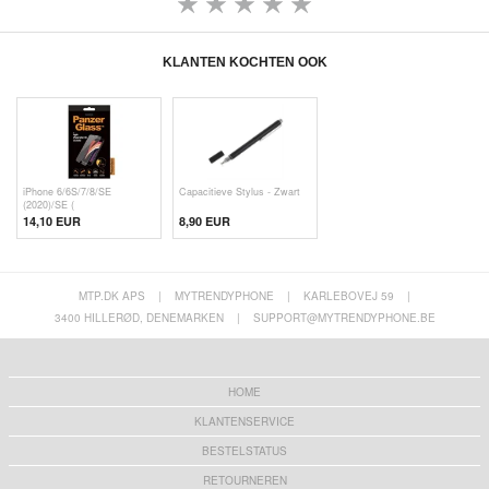
KLANTEN KOCHTEN OOK
iPhone 6/6S/7/8/SE
Capacitieve Stylus - Zwart
(2020)/SE (
14,10 EUR
8,90 EUR
MTP.DK APS
|
MYTRENDYPHONE
|
KARLEBOVEJ 59
|
3400 HILLERØD, DENEMARKEN
|
SUPPORT@MYTRENDYPHONE.BE
HOME
KLANTENSERVICE
BESTELSTATUS
RETOURNEREN