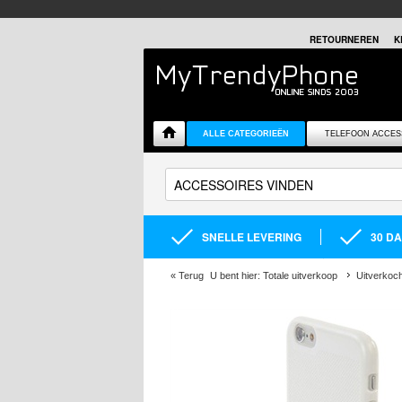
RETOURNEREN
K
ALLE CATEGORIEËN
TELEFOON ACCES
SNELLE LEVERING
30 D
«
Terug
U bent hier:
Totale uitverkoop
Uitverkoc