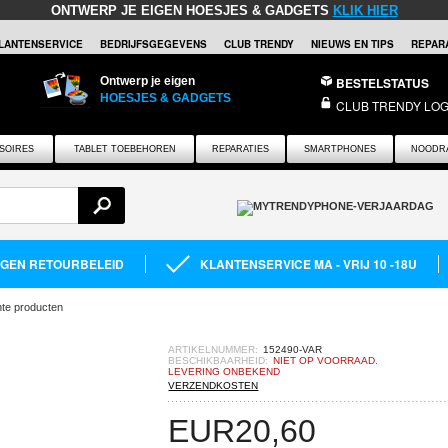
ONTWERP JE EIGEN HOESJES & GADGETS
KLIK HIER
LANTENSERVICE
BEDRIJFSGEGEVENS
CLUB TRENDY
NIEUWS EN TIPS
REPARA
Ontwerp je eigen
BESTELSTATUS
HOESJES & GADGETS
CLUB TRENDY LOG
SOIRES
TABLET TOEBEHOREN
REPARATIES
SMARTPHONES
NOODR
AGEN RETOURBELEID
KLANTENSERVICE MA - VRIJ 10 -18U
hte producten
ARTIKELNUMMER:
152490-VAR
BESCHIKBAARHEID:
NIET OP VOORRAAD.
LEVERING ONBEKEND
VERZENDKOSTEN
EUR
20,60