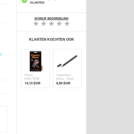
KLANTEN
SCHRIJF BEOORDELING
KLANTEN KOCHTEN OOK
S.
iPhone
Capacitieve
6/6S/7/8/SE
Stylus - Zwart
(2020)/SE (
14,10 EUR
8,90 EUR