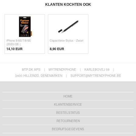
KLANTEN KOCHTEN OOK
iPhone 6/6S/7/8/SE
Capacitieve Stylus - Zwart
(2020)/SE (
14,10 EUR
8,90 EUR
MTP.DK APS
|
MYTRENDYPHONE
|
KARLEBOVEJ 59
|
3400 HILLERØD, DENEMARKEN
|
SUPPORT@MYTRENDYPHONE.BE
HOME
KLANTENSERVICE
BESTELSTATUS
RETOURNEREN
BEDRIJFSGEGEVENS