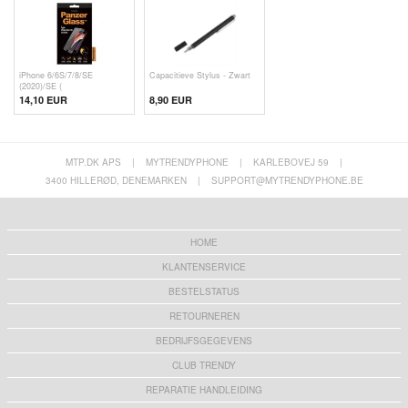
iPhone 6/6S/7/8/SE
Capacitieve Stylus - Zwart
(2020)/SE (
14,10 EUR
8,90 EUR
MTP.DK APS
|
MYTRENDYPHONE
|
KARLEBOVEJ 59
|
3400 HILLERØD, DENEMARKEN
|
SUPPORT@MYTRENDYPHONE.BE
HOME
KLANTENSERVICE
BESTELSTATUS
RETOURNEREN
BEDRIJFSGEGEVENS
CLUB TRENDY
REPARATIE HANDLEIDING