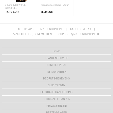
iPhone 6/6S/7/8/SE
Capacitieve Stylus - Zwart
(2020)/SE (
14,10 EUR
8,90 EUR
MTP.DK APS
|
MYTRENDYPHONE
|
KARLEBOVEJ 59
|
3400 HILLERØD, DENEMARKEN
|
SUPPORT@MYTRENDYPHONE.BE
HOME
KLANTENSERVICE
BESTELSTATUS
RETOURNEREN
BEDRIJFSGEGEVENS
CLUB TRENDY
REPARATIE HANDLEIDING
BEKIJK ALLE LANDEN
PRIVACYBELEID
BESTEMMINGEN