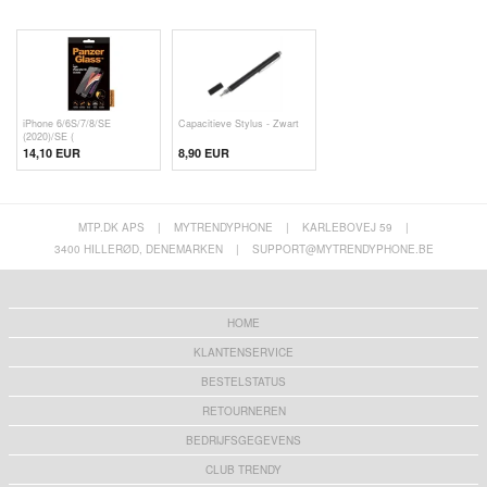
iPhone 6/6S/7/8/SE
Capacitieve Stylus - Zwart
(2020)/SE (
14,10 EUR
8,90 EUR
MTP.DK APS
|
MYTRENDYPHONE
|
KARLEBOVEJ 59
|
3400 HILLERØD, DENEMARKEN
|
SUPPORT@MYTRENDYPHONE.BE
HOME
KLANTENSERVICE
BESTELSTATUS
RETOURNEREN
BEDRIJFSGEGEVENS
CLUB TRENDY