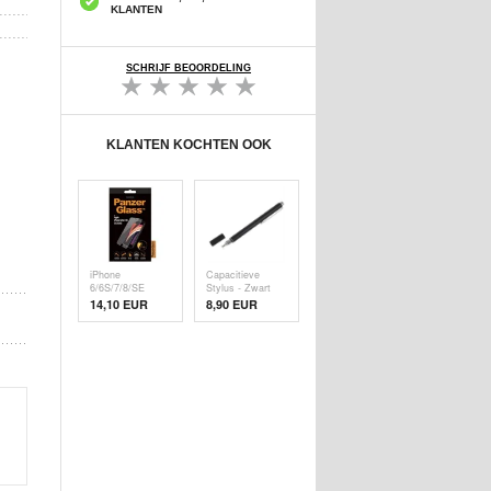
KLANTEN
SCHRIJF BEOORDELING
KLANTEN KOCHTEN OOK
iPhone
Capacitieve
6/6S/7/8/SE
Stylus - Zwart
(2020)/SE (
14,10 EUR
8,90 EUR