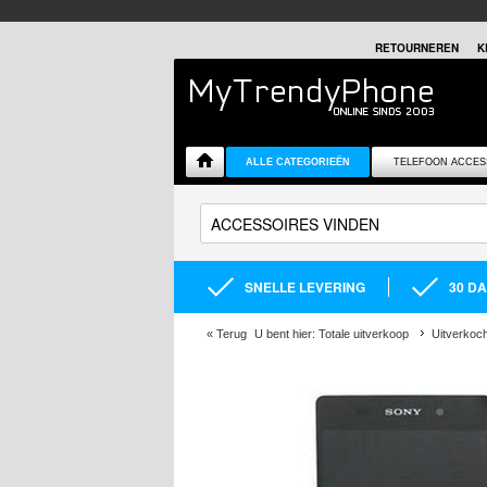
RETOURNEREN
K
ALLE CATEGORIEËN
TELEFOON ACCES
SNELLE LEVERING
30 D
«
Terug
U bent hier:
Totale uitverkoop
Uitverkoc