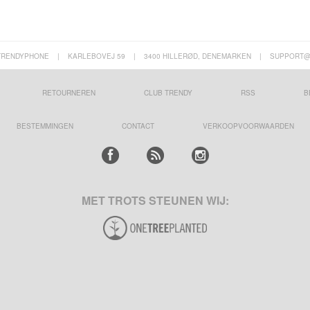
TRENDYPHONE
|
KARLEBOVEJ 59
|
3400 HILLERØD, DENEMARKEN
|
SUPPORT@
RETOURNEREN
CLUB TRENDY
RSS
B
BESTEMMINGEN
CONTACT
VERKOOPVOORWAARDEN
MET TROTS STEUNEN WIJ: