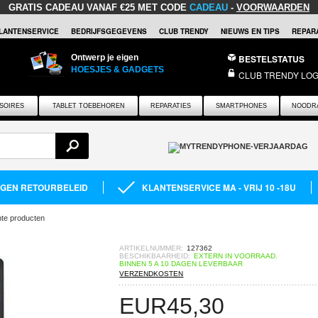
GRATIS CADEAU
VANAF €25 MET CODE
CADEAU
-
VOORWAARDEN
LANTENSERVICE
BEDRIJFSGEGEVENS
CLUB TRENDY
NIEUWS EN TIPS
REPARA
Ontwerp je eigen
BESTELSTATUS
HOESJES & GADGETS
CLUB TRENDY LOG
SOIRES
TABLET TOEBEHOREN
REPARATIES
SMARTPHONES
NOODR
AGEN RETOURBELEID
KLANTENSERVICE MA - VRIJ 10 -18U
hte producten
ARTIKELNUMMER:
127362
BESCHIKBAARHEID:
EXTERN IN VOORRAAD.
BINNEN 5 A 10 DAGEN LEVERBAAR
VERZENDKOSTEN
EUR
45,30