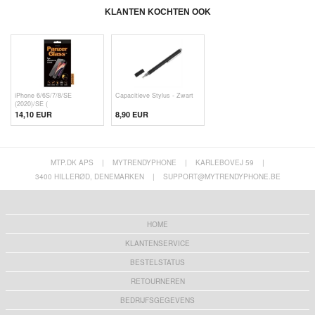
KLANTEN KOCHTEN OOK
iPhone 6/6S/7/8/SE
Capacitieve Stylus - Zwart
(2020)/SE (
14,10 EUR
8,90 EUR
MTP.DK APS
|
MYTRENDYPHONE
|
KARLEBOVEJ 59
|
3400 HILLERØD, DENEMARKEN
|
SUPPORT@MYTRENDYPHONE.BE
HOME
KLANTENSERVICE
BESTELSTATUS
RETOURNEREN
BEDRIJFSGEGEVENS