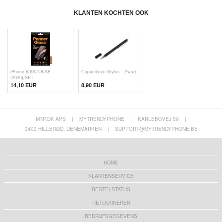
KLANTEN KOCHTEN OOK
iPhone 6/6S/7/8/SE
Capacitieve Stylus - Zwart
(2020)/SE (
14,10 EUR
8,90 EUR
MTP.DK APS
|
MYTRENDYPHONE
|
KARLEBOVEJ 59
|
3400 HILLERØD, DENEMARKEN
|
SUPPORT@MYTRENDYPHONE.BE
HOME
KLANTENSERVICE
BESTELSTATUS
RETOURNEREN
BEDRIJFSGEGEVENS