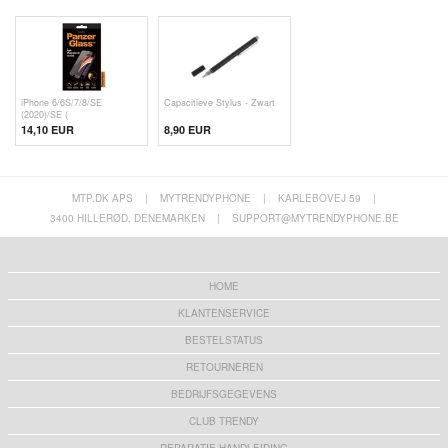
iPhone 6/6S/7/8/SE
Capacitieve Stylus - Zwart
(2020)/SE (
14,10 EUR
8,90 EUR
MTP.DK APS
|
MYTRENDYPHONE
|
KARLEBOVEJ 59
|
3400 HILLERØD, DENEMARKEN
|
SUPPORT@MYTRENDYPHONE.BE
HOME
KLANTENSERVICE
BESTELSTATUS
RETOURNEREN
BEDRIJFSGEGEVENS
CLUB TRENDY